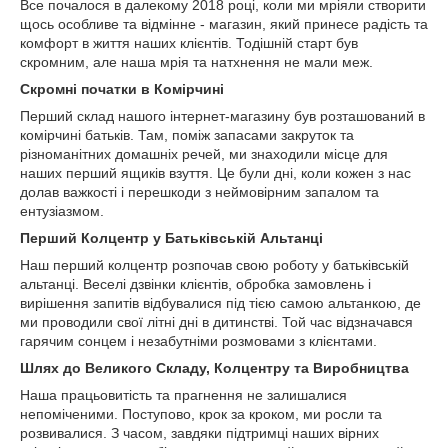
Все почалося в далекому 2018 році, коли ми мріяли створити
щось особливе та відмінне - магазин, який принесе радість та
комфорт в життя наших клієнтів. Тодішній старт був
скромним, але наша мрія та натхнення не мали меж.
Скромні початки в Комірчині
Перший склад нашого інтернет-магазину був розташований в
комірчині батьків. Там, поміж запасами закруток та
різноманітних домашніх речей, ми знаходили місце для
наших перший ящиків взуття. Це були дні, коли кожен з нас
долав важкості і перешкоди з неймовірним запалом та
ентузіазмом.
Перший Колцентр у Батьківській Альтанці
Наш перший колцентр розпочав свою роботу у батьківській
альтанці. Веселі дзвінки клієнтів, обробка замовлень і
вирішення запитів відбувалися під тією самою альтанкою, де
ми проводили свої літні дні в дитинстві. Той час відзначався
гарячим сонцем і незабутніми розмовами з клієнтами.
Шлях до Великого Складу, Колцентру та Виробництва
Наша працьовитість та прагнення не залишалися
непоміченими. Поступово, крок за кроком, ми росли та
розвивалися. З часом, завдяки підтримці наших вірних