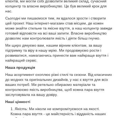
клієнтів, ми могли собі дозволити великий склад, сучасний
колцентр та власне виробництво. Це був великий крок для
нас.
Сьогодні ми пишаємося тим, як вдалося зрости і створити
цей проект. Наш інтернет-магазин став місцем, де кожен
може знайти стильне та якісне взуття, а наш колцентр завжди
готовий відповісти на всі ваші запити. Власне виробництво
дозволяє нам контролювати якість і діяти більш гнучко.
Ми щиро дякуємо вам, нашим вірним клієнтам, за вашу
підтримку та віру в нашу мрію. Ми продовжуємо рости і
розвиватися, намагаючись принести вам найкраще взуття і
найкращий сервіс.
Наша продукція
Наш асортимент охоплює різні стилі та сезони. Від класичних
до модних та оригінальних дизайнів, у нас є взуття для всіх
ваших потреб. Ми ретельно обираємо матеріали та
контролюємо якість виробництва, щоб кожна пара взуття
заслуговувала на вашу довіру.
Наші цінності
Якість
: Ми ніколи не компромітуємося на якості.
Кожна пара взуття - це майстерність і відданість наших