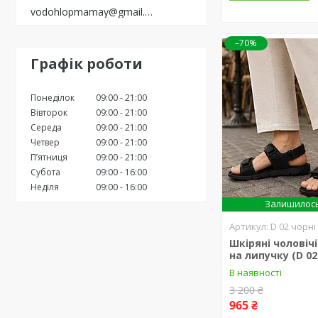
vodohlopmamay@gmail.com
–70%
Графік роботи
Понеділок
09:00
21:00
Вівторок
09:00
21:00
Середа
09:00
21:00
Четвер
09:00
21:00
Пʼятниця
09:00
21:00
Субота
09:00
16:00
Неділя
09:00
16:00
Залишилось
D 02 чорні
Шкіряні чоловіч
на липучку (D 02
В наявності
3 200 ₴
965 ₴