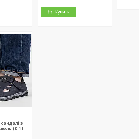
Купити
 сандалі з
вою (С 11