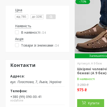
–70%
Ціна
Наявність
В наявності
24
Акція
Товари зі знижками
24
Залишилось
А 9 беж
Контакти
Шкіряні чоловічі
бежеві (А 9 беж)
В наявності
вул. Пластова, 7, Львів, Україна
3 280 ₴
975 ₴
+380 (99) 090-00-41
vodafone
Купити