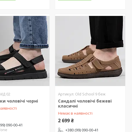
МД 02
Old School 9 беж
ки чоловічі чорні
Сандалі чоловічі бежеві
класичні
наявності
Немає в наявності
2 699 ₴
(99) 090-00-41
fone
+380 (99) 090-00-41