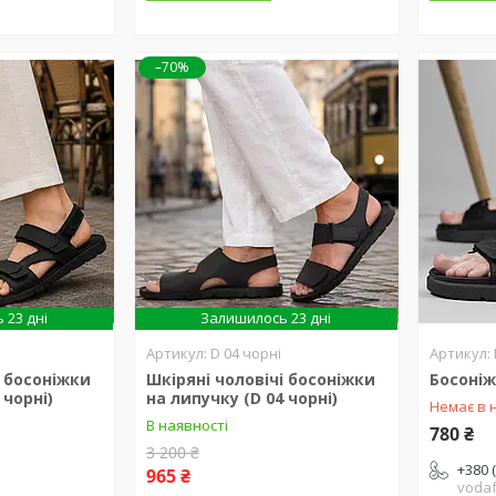
–70%
 23 дні
Залишилось 23 дні
D 04 чорні
і босоніжки
Шкіряні чоловічі босоніжки
Босоніж
 чорні)
на липучку (D 04 чорні)
Немає в 
В наявності
780 ₴
3 200 ₴
+380 
965 ₴
voda