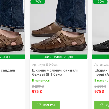
–70%
–70%
 23 дні
Залишилось 23 дні
З
Б 9 беж
 сандалі
Шкіряні чоловічі сандалі
Шкіряні
бежеві (Б 9 беж)
чорні (А
В наявності
В наявно
3 280 ₴
3 280 ₴
975 ₴
975 ₴
Купити
К