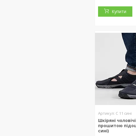
Купити
С 11 сині
Шкіряні чоловічі
прошитою підош
сині)