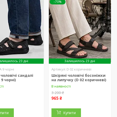
–70%
алишилось 23 дні
Залишилось 23 дні
А 9 чорні
D 02 коричневі
 чоловічі сандалі
Шкіряні чоловічі босоніжки
 9 чорні)
на липучку (D 02 коричневі)
сті
В наявності
3 200 ₴
965 ₴
упити
Купити