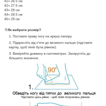
41= 26.5 см
42= 27.5 см
43= 28 см
44= 28.5 см
45= 29 см
🔖
Як вибрати розмір?
Поставте праву ногу на аркуш паперу.
Підкресліть від п'яти до великого пальця (підставте
картку, щоб лінія була рівною).
Виміряйте довжину в сантиметрах. Заокругліть до
більшого значення.