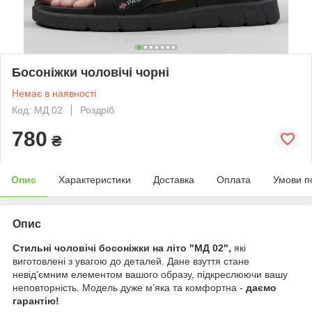
Босоніжки чоловічі чорні
Немає в наявності
Код: МД 02
Роздріб
780
₴
Опис
Характеристики
Доставка
Оплата
Умови п
Опис
Стильні чоловічі босоніжки на літо "МД 02",
які
виготовлені з увагою до деталей. Дане взуття стане
невід'ємним елементом вашого образу, підкреслюючи вашу
неповторність. Модель дуже м’яка та комфортна -
даємо
гарантію!