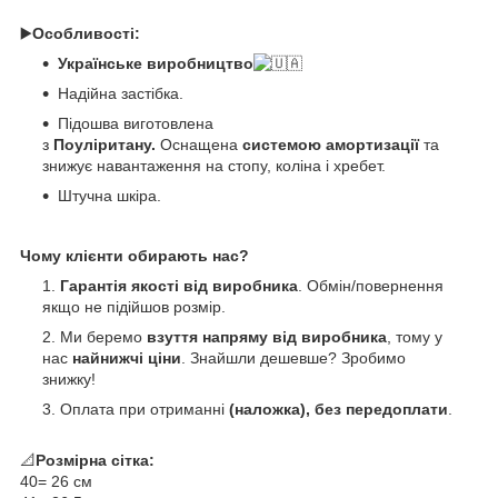
▶️
Особливості:
Українське виробництво
Надійна застібка.
Підошва виготовлена
з
Поуліритану.
Оснащена
системою амортизації
та
знижує навантаження на стопу, коліна і хребет.
Штучна шкіра.
Чому клієнти обирають нас?
Гарантія якості від виробника
. Обмін/повернення
якщо не підійшов розмір.
Ми беремо
взуття напряму від виробника
, тому у
нас
найнижчі ціни
. Знайшли дешевше? Зробимо
знижку!
Оплата при отриманні
(наложка), без передоплати
.
📐
Розмірна сітка:
40= 26 см