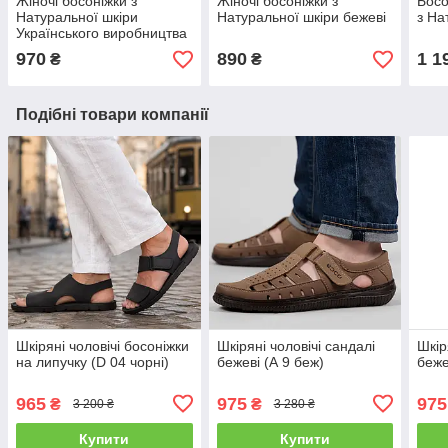
Жіночі босоніжки з
Жіночі босоніжки з
Босо
Натуральної шкіри
Натуральної шкіри бежеві
з На
Українського виробництва
чорні
970
890
1 1
₴
₴
Подібні товари компанії
Шкіряні чоловічі босоніжки
Шкіряні чоловічі сандалі
Шкір
на липучку (D 04 чорні)
бежеві (А 9 беж)
беже
965
975
975
₴
₴
3 200 ₴
3 280 ₴
Купити
Купити