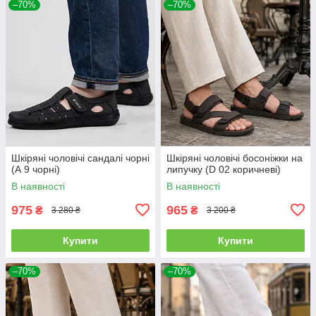
–70%
–70%
Шкіряні чоловічі сандалі чорні
Шкіряні чоловічі босоніжки на
(А 9 чорні)
липучку (D 02 коричневі)
В наявності
В наявності
975
965
₴
₴
3 280 ₴
3 200 ₴
Купити
Купити
–70%
–70%