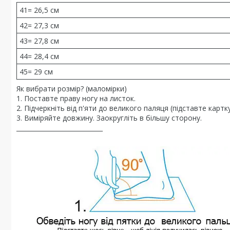
41= 26,5 см
42= 27,3 см
43= 27,8 см
44= 28,4 см
45= 29 см
Як вибрати розмір? (маломірки)
1. Поставте праву ногу на листок.
2. Підчеркніть від п'яти до великого паляця (підставте картк
3. Виміряйте довжину. Заокругліть в більшу сторону.
____________________________