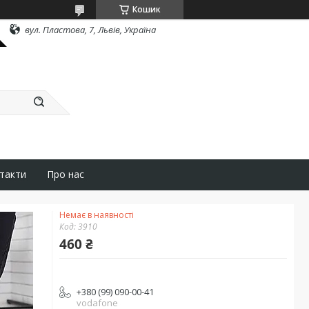
Кошик
вул. Пластова, 7, Львів, Україна
такти
Про нас
Немає в наявності
Код:
3910
460 ₴
+380 (99) 090-00-41
vodafone