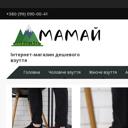
+380 (99) 090-00-41
Інтернет-магазин дешевого
взуття
Головна
Чоловіче взуття
Жіноче взуття
А