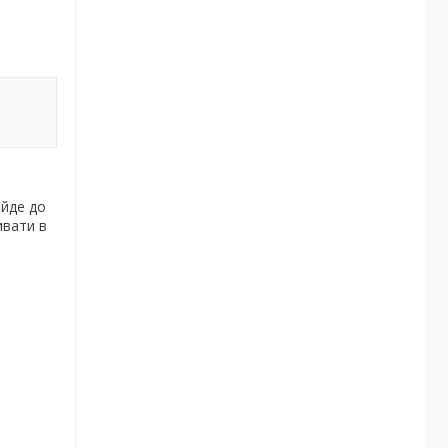
ійде до
ивати в