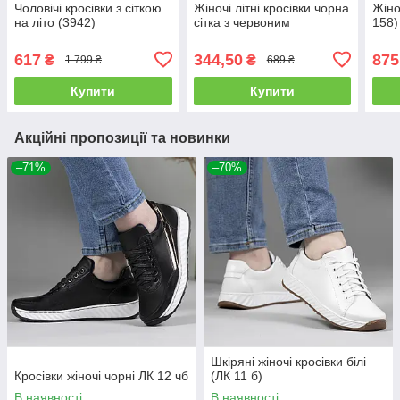
Чоловічі кросівки з сіткою
Жіночі літні кросівки чорна
Жіно
на літо (3942)
сітка з червоним
158)
617
344,50
875
₴
₴
1 799 ₴
689 ₴
Купити
Купити
Акційні пропозиції та новинки
–71%
–70%
Шкіряні жіночі кросівки білі
Кросівки жіночі чорні ЛК 12 чб
(ЛК 11 б)
В наявності
В наявності