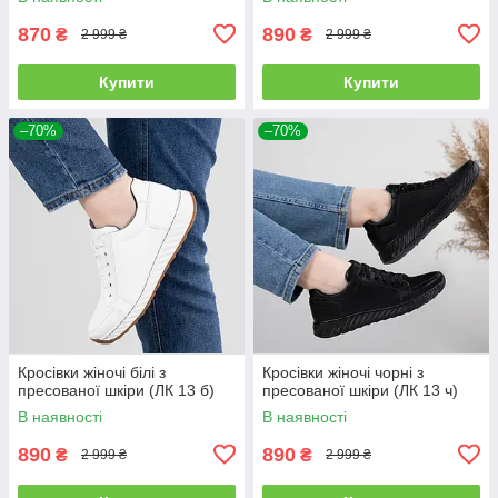
870
890
₴
₴
2 999 ₴
2 999 ₴
Купити
Купити
–70%
–70%
Кросівки жіночі білі з
Кросівки жіночі чорні з
пресованої шкіри (ЛК 13 б)
пресованої шкіри (ЛК 13 ч)
В наявності
В наявності
890
890
₴
₴
2 999 ₴
2 999 ₴