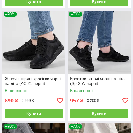
Купити
Купити
–70%
–70%
Жіночі шкіряні кросівки чорні
Кросівки жіночі чорні на літо
на літо (АС 21 чорні)
(Sp-2 W чорні)
В наявності
В наявності
890
957
₴
₴
2 999 ₴
3 200 ₴
Купити
Купити
–70%
–70%