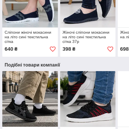
Сліпони жіночі мокасини
Жіночі сліпони мокасини
Жіно
на літо сині текстильна
на літо сині текстильна
на л
сітка
сітка 37р
640
398
698
₴
₴
Подібні товари компанії