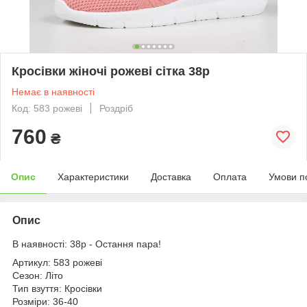
Кросівки жіночі рожеві сітка 38р
Немає в наявності
Код: 583 рожеві
Роздріб
760
₴
Опис
Характеристики
Доставка
Оплата
Умови п
Опис
В наявності: 38р - Остання пара!
Артикул: 583 рожеві
Сезон: Літо
Тип взуття: Кросівки
Розміри: 36-40