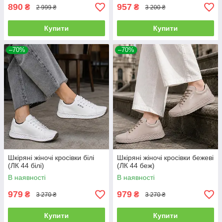
890
957
₴
₴
2 999 ₴
3 200 ₴
Купити
Купити
–70%
–70%
Шкіряні жіночі кросівки білі
Шкіряні жіночі кросівки бежеві
(ЛК 44 білі)
(ЛК 44 беж)
В наявності
В наявності
979
979
₴
₴
3 270 ₴
3 270 ₴
Купити
Купити