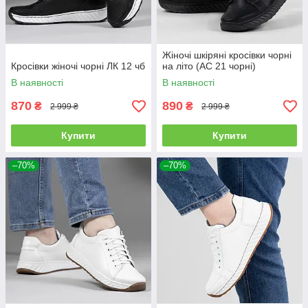
Жіночі шкіряні кросівки чорні
Кросівки жіночі чорні ЛК 12 чб
на літо (АС 21 чорні)
В наявності
В наявності
870
890
₴
₴
2 999 ₴
2 999 ₴
Купити
Купити
–70%
–70%