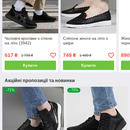
Чоловічі кросівки з сіткою
Сліпони жіночі на літо з
Жіно
на літо (3942)
шкіри
чорн
617
749
890
₴
₴
1 799 ₴
1 499 ₴
Купити
Купити
Акційні пропозиції та новинки
–71%
–70%