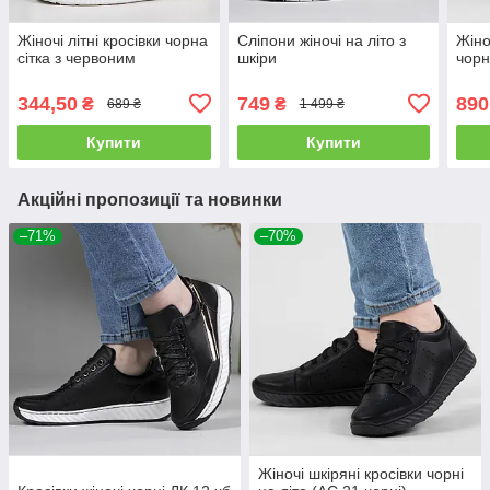
Жіночі літні кросівки чорна
Сліпони жіночі на літо з
Жіно
сітка з червоним
шкіри
чорн
344,50
749
890
₴
₴
689 ₴
1 499 ₴
Купити
Купити
Акційні пропозиції та новинки
–71%
–70%
Жіночі шкіряні кросівки чорні