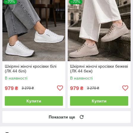
–70%
–70%
Шкіряні жіночі кросівки білі
Шкіряні жіночі кросівки бежеві
(ЛК 44 білі)
(ЛК 44 беж)
В наявності
В наявності
979
979
₴
₴
3 270 ₴
3 270 ₴
Купити
Купити
Показати ще