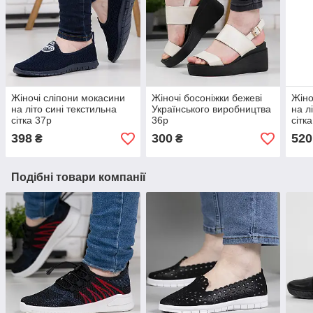
Жіночі сліпони мокасини
Жіночі босоніжки бежеві
Жіно
на літо сині текстильна
Українського виробництва
на л
сітка 37р
36р
сітка
398
300
520
₴
₴
Подібні товари компанії