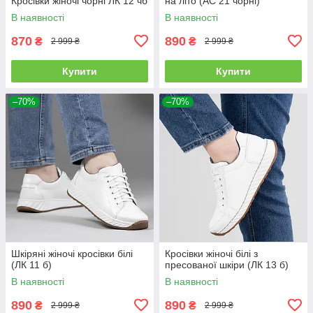
Кросівки жіночі чорні ЛК 12 чб
на літо (АС 21 чорні)
В наявності
В наявності
870
890
₴
₴
2 999 ₴
2 999 ₴
Купити
Купити
–70%
–70%
Шкіряні жіночі кросівки білі
Кросівки жіночі білі з
(ЛК 11 б)
пресованої шкіри (ЛК 13 б)
В наявності
В наявності
890
890
₴
₴
2 999 ₴
2 999 ₴