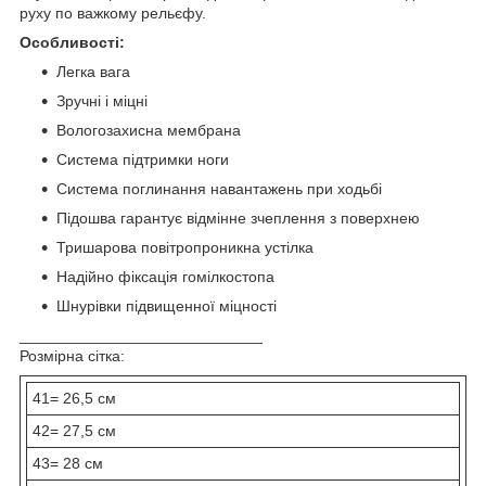
руху по важкому рельєфу.
Особливості:
Легка вага
Зручні і міцні
Вологозахисна мембрана
Система підтримки ноги
Система поглинання навантажень при ходьбі
Підошва гарантує відмінне зчеплення з поверхнею
Тришарова повітропроникна устілка
Надійно фіксація гомілкостопа
Шнурівки підвищенної міцності
____________________________
Розмірна сітка:
41= 26,5 см
42= 27,5 см
43= 28 см