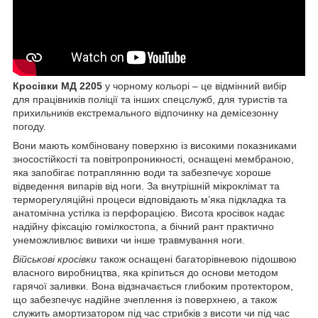
Кросівки МД 2205
у чорному кольорі – це відмінний вибір
для працівників поліції та інших спецслужб, для туристів та
прихильників екстремального відпочинку на демісезонну
погоду.
Вони мають комбіновану поверхню із високими показниками
зносостійкості та повітропроникності, оснащені мембраною,
яка запобігає потраплянню води та забезпечує хороше
відведення випарів від ноги. За внутрішній мікроклімат та
терморегуляційні процеси відповідають м’яка підкладка та
анатомічна устілка із перфорацією. Висота кросівок надає
надійну фіксацію гомілкостопа, а бічний рант практично
унеможливлює вивихи чи інше травмування ноги.
Військові кросівки
також оснащені багаторівневою підошвою
власного виробництва, яка кріпиться до основи методом
гарячої заливки. Вона відзначається глибоким протектором,
що забезпечує надійне зчеплення із поверхнею, а також
служить амортизатором під час стрибків з висоти чи під час