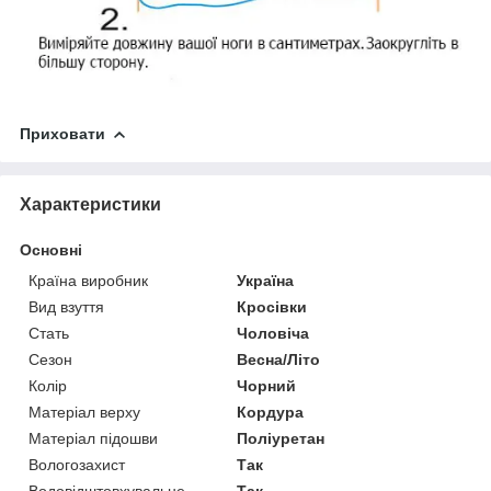
Приховати
Характеристики
Основні
Країна виробник
Україна
Вид взуття
Кросівки
Стать
Чоловіча
Сезон
Весна/Літо
Колір
Чорний
Матеріал верху
Кордура
Матеріал підошви
Поліуретан
Вологозахист
Так
Водовідштовхувальне
Так