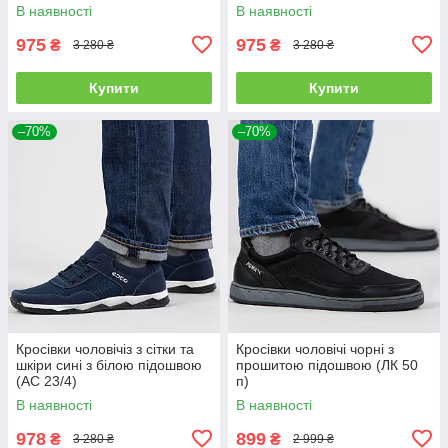
В наявності
В наявності
975
975
₴
₴
3 280 ₴
3 280 ₴
Купити
Купити
–70%
–70%
Кросівки чоловічіз з сітки та
Кросівки чоловічі чорні з
шкіри сині з білою підошвою
прошитою підошвою (ЛК 50
(АС 23/4)
п)
В наявності
В наявності
978
899
₴
₴
3 280 ₴
2 999 ₴