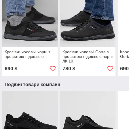
Кросівки чоловічі чорні з
Кросівки чоловічі Gorta з
Крос
прошитою підошвою
прошитою підошвою чорні
Gort
ЛК 10
690
780
690
₴
₴
Подібні товари компанії