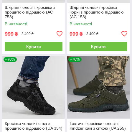
Шкіряні чоловічі кросівки з
Шкіряні чоловічі кросівки
прошитою підошвою (АС
чорні з прошитою підошвою
753)
(АС 153)
В наявності
В наявності
999
999
₴
₴
3 400 ₴
3 400 ₴
Купити
Купити
–70%
–70%
Кросівки чоловічі сітка з
Тактичні кросівки чоловічі
прошитою підошвою (UA 354)
Kindzer хакі з сіткою (UA 255)