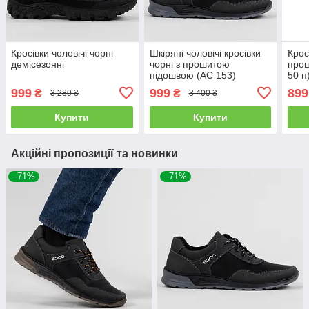
Кросівки чоловічі чорні
Шкіряні чоловічі кросівки
Крос
демісезонні
чорні з прошитою
про
підошвою (АС 153)
50 п
999
999
899
₴
₴
3 280 ₴
3 400 ₴
Купити
Купити
Акційні пропозиції та новинки
–71%
–71%