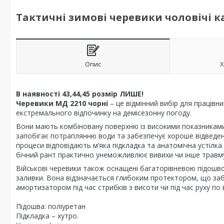
Тактичні зимові черевики чоловічі 
Опис
Х
В наявності 43,44,45 розмір ЛИШЕ!
Черевики МД 2210 чорні
– це відмінний вибір для працівни
екстремального відпочинку на демісезонну погоду.
Вони мають комбіновану поверхню із високими показниками
запобігає потраплянню води та забезпечує хороше відведення
процеси відповідають м’яка підкладка та анатомічна устілка 
бічний рант практично унеможливлює вивихи чи інше травм
Військові черевики також оснащені багаторівневою підошв
заливки. Вона відзначається глибоким протектором, що заб
амортизатором під час стрибків з висоти чи під час руху п
Підошва: поліуретан
Підкладка – хутро.