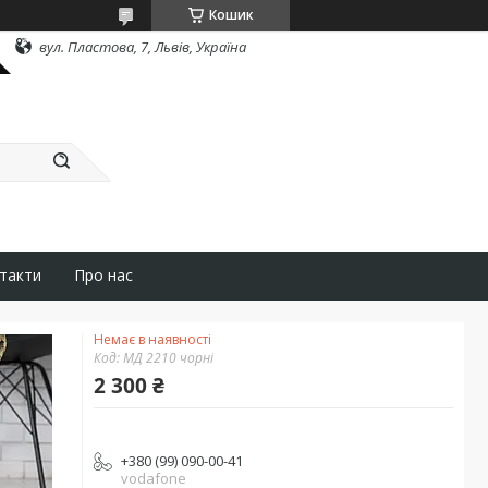
Кошик
вул. Пластова, 7, Львів, Україна
такти
Про нас
Немає в наявності
Код:
МД 2210 чорні
2 300 ₴
+380 (99) 090-00-41
vodafone