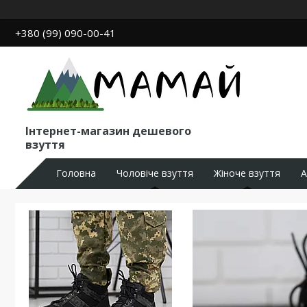
+380 (99) 090-00-41
Інтернет-магазин дешевого
взуття
Головна
Чоловіче взуття
Жіноче взуття
А