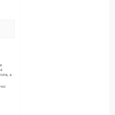
а
ні
топа, а
чої