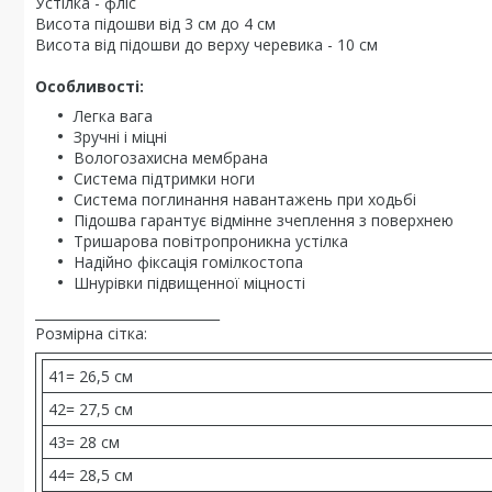
Устілка - фліс
Висота підошви від 3 см до 4 см
Висота від підошви до верху черевика - 10 см
Особливості:
Легка вага
Зручні і міцні
Вологозахисна мембрана
Система підтримки ноги
Система поглинання навантажень при ходьбі
Підошва гарантує відмінне зчеплення з поверхнею
Тришарова повітропроникна устілка
Надійно фіксація гомілкостопа
Шнурівки підвищенної міцності
____________________________
Розмірна сітка:
41= 26,5 см
42= 27,5 см
43= 28 см
44= 28,5 см