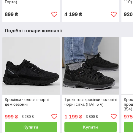
Горта)
110)
899
4 199
920
₴
₴
Подібні товари компанії
Кросівки чоловічі чорні
Трекінгові кросівки чоловічі
Крос
демісезонні
чорні сітка (ПАТ 5 ч)
про
354)
999
1 199
975
₴
₴
3 280 ₴
3 800 ₴
Купити
Купити