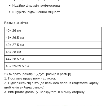
Надійно фіксація гомілкостопа
Шнурівки підвищенної міцності
____________________________
Розмірна сітка:
40= 26 см
41= 26.5 см
42= 27.5 см
43= 28 см
44= 28.5 см
45= 29-29.5 см
Як вибрати розмір? (йдуть розмір в розмір)
1. Поставте праву ногу на листок.
2. Підчеркніть від п'яти до великого паляця (підставте картку
щоб лінія вийшла рівною).
3. Виміряйте довжину. Заокругліть в більшу сторону.
____________________________