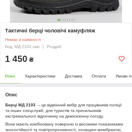
Тактичні берці чоловічі камуфляж
Немає в наявності
Код: МД 2103 хакі
Роздріб
1 450
₴
Опис
Характеристики
Доставка
Оплата
Умови п
Опис
Берці МД 2103
– це відмінний вибір для працівників поліції
та інших спецслужб, для туристів та прихильників
екстремального відпочинку на демісезонну погоду.
Вони мають комбіновану поверхню із високими показниками
зносостійкості та повітропроникності, оснащені мембраною,