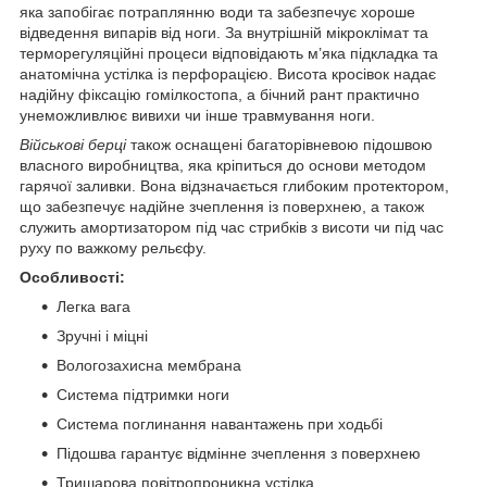
яка запобігає потраплянню води та забезпечує хороше
відведення випарів від ноги. За внутрішній мікроклімат та
терморегуляційні процеси відповідають м’яка підкладка та
анатомічна устілка із перфорацією. Висота кросівок надає
надійну фіксацію гомілкостопа, а бічний рант практично
унеможливлює вивихи чи інше травмування ноги.
Військові берці
також оснащені багаторівневою підошвою
власного виробництва, яка кріпиться до основи методом
гарячої заливки. Вона відзначається глибоким протектором,
що забезпечує надійне зчеплення із поверхнею, а також
служить амортизатором під час стрибків з висоти чи під час
руху по важкому рельєфу.
Особливості:
Легка вага
Зручні і міцні
Вологозахисна мембрана
Система підтримки ноги
Система поглинання навантажень при ходьбі
Підошва гарантує відмінне зчеплення з поверхнею
Тришарова повітропроникна устілка