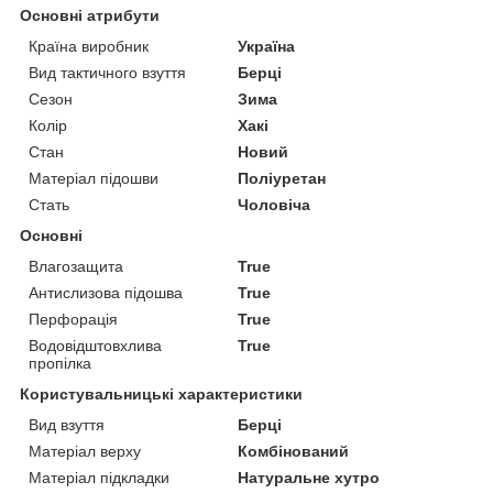
Основні атрибути
Країна виробник
Україна
Вид тактичного взуття
Берці
Сезон
Зима
Колір
Хакі
Стан
Новий
Матеріал підошви
Поліуретан
Стать
Чоловіча
Основні
Влагозащита
True
Антислизова підошва
True
Перфорація
True
Водовідштовхлива
True
пропілка
Користувальницькі характеристики
Вид взуття
Берці
Матеріал верху
Комбінований
Матеріал підкладки
Натуральне хутро