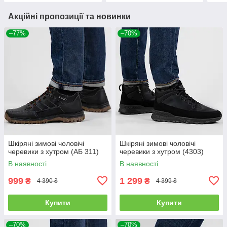
Акційні пропозиції та новинки
–77%
–70%
Шкіряні зимові чоловічі
Шкіряні зимові чоловічі
черевики з хутром (АБ 311)
черевики з хутром (4303)
В наявності
В наявності
999
1 299
₴
₴
4 390 ₴
4 399 ₴
Купити
Купити
–70%
–70%