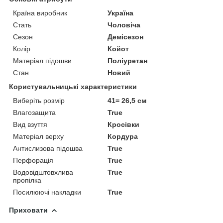
Країна виробник
Україна
Стать
Чоловіча
Сезон
Демісезон
Колір
Койот
Матеріал підошви
Поліуретан
Стан
Новий
Користувальницькі характеристики
Виберіть розмір
41= 26,5 см
Влагозащита
True
Вид взуття
Кросівки
Матеріал верху
Кордура
Антислизова підошва
True
Перфорація
True
Водовідштовхлива
True
пропілка
Посилюючі накладки
True
Приховати