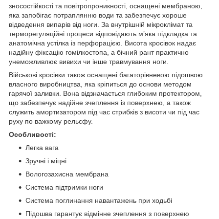
зносостійкості та повітропроникності, оснащені мембраною,
яка запобігає потраплянню води та забезпечує хороше
відведення випарів від ноги. За внутрішній мікроклімат та
терморегуляційні процеси відповідають м’яка підкладка та
анатомічна устілка із перфорацією. Висота кросівок надає
надійну фіксацію гомілкостопа, а бічний рант практично
унеможливлює вивихи чи інше травмування ноги.
Військові кросівки також оснащені багаторівневою підошвою
власного виробництва, яка кріпиться до основи методом
гарячої заливки. Вона відзначається глибоким протектором,
що забезпечує надійне зчеплення із поверхнею, а також
служить амортизатором під час стрибків з висоти чи під час
руху по важкому рельєфу.
Особливості:
Легка вага
Зручні і міцні
Вологозахисна мембрана
Система підтримки ноги
Система поглинання навантажень при ходьбі
Підошва гарантує відмінне зчеплення з поверхнею