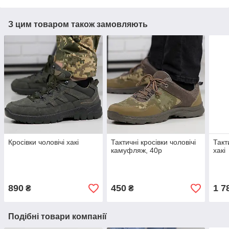
З цим товаром також замовляють
Кросівки чоловічі хакі
Тактичні кросівки чоловічі
Такт
камуфляж, 40р
хакі
890
450
1 7
₴
₴
Подібні товари компанії