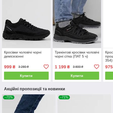
Кросівки чоловічі чорні
Трекінгові кросівки чоловічі
Крос
демісезонні
чорні сітка (ПАТ 5 ч)
про
354)
999
1 199
975
₴
₴
3 280 ₴
3 800 ₴
Купити
Купити
Акційні пропозиції та новинки
–71%
–71%