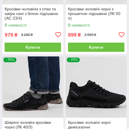
Кросівки чоловічіз з сітки та
Кросівки чоловічі чорні з
шкіри сині з білою підошвою
прошитою підошвою (ЛК 50
(АС 23/4)
п)
В наявності
В наявності
978
899
₴
₴
3 280 ₴
2 999 ₴
Купити
Купити
–70%
–70%
Шкіряні чоловічі кросівки
Кросівки чоловічі чорні
чорні (ЛК 40/3)
демісезонні