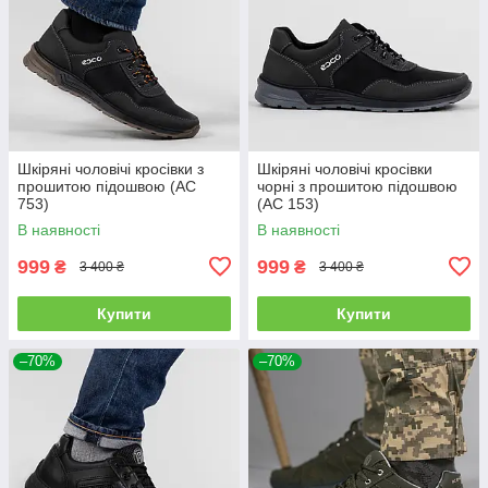
Шкіряні чоловічі кросівки з
Шкіряні чоловічі кросівки
прошитою підошвою (АС
чорні з прошитою підошвою
753)
(АС 153)
В наявності
В наявності
999
999
₴
₴
3 400 ₴
3 400 ₴
Купити
Купити
–70%
–70%