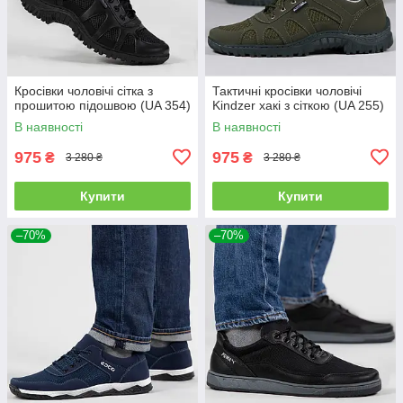
Кросівки чоловічі сітка з
Тактичні кросівки чоловічі
прошитою підошвою (UA 354)
Kindzer хакі з сіткою (UA 255)
В наявності
В наявності
975
975
₴
₴
3 280 ₴
3 280 ₴
Купити
Купити
–70%
–70%