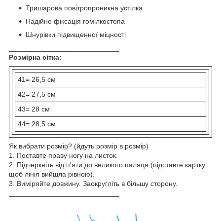
Тришарова повітропроникна устілка
Надійно фіксація гомілкостопа
Шнурівки підвищенної міцності
____________________________
Розмірна сітка:
41= 26,5 см
42= 27,5 см
43= 28 см
44= 28,5 см
Як вибрати розмір? (йдуть розмір в розмір)
1. Поставте праву ногу на листок.
2. Підчеркніть від п'яти до великого паляця (підставте картку
щоб лінія вийшла рівною).
3. Виміряйте довжину. Заокругліть в більшу сторону.
____________________________