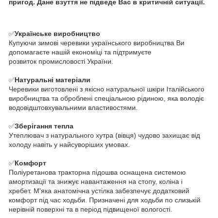
пригод. Дане взуття не підведе Вас в критичній ситуації.
✅
Українське виробництво
Купуючи зимові черевики українського виробництва Ви
допомагаєте нашій економіці та підтримуєте
розвиток промисловості України.
✅
Натуральні матеріали
Черевики виготовлені з якісно натуральної шкіри Італійського
виробництва та оброблені спеціальною рідиною, яка володіє
водовідштовхувальними властивостями.
✅
Зберігання тепла
Утеплювач з натурального хутра (вівця) чудово захищає від
холоду навіть у найсуворіших умовах.
✅
Комфорт
Поліуретанова тракторна підошва оснащена системою
амортизації та знижує навантаження на стопу, коліна і
хребет. М'яка анатомічна устілка забезпечує додатковий
комфорт під час ходьби. Призначені для ходьби по слизькій
нерівній поверхні та в період підвищеної вологості.