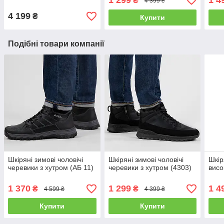
1 299
1 4
₴
4 399 ₴
4 199
₴
Купити
Подібні товари компанії
Шкіряні зимові чоловічі
Шкіряні зимові чоловічі
Шкір
черевики з хутром (АБ 11)
черевики з хутром (4303)
висо
1 370
1 299
1 4
₴
₴
4 599 ₴
4 399 ₴
Купити
Купити