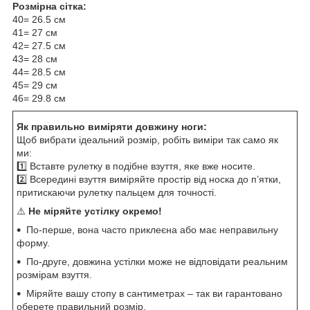
Розмірна сітка:
40= 26.5 см
41= 27 см
42= 27.5 см
43= 28 см
44= 28.5 см
45= 29 см
46= 29.8 см
Як правильно виміряти довжину ноги:
Щоб вибрати ідеальний розмір, робіть виміри так само як
ми:
1️⃣ Вставте рулетку в подібне взуття, яке вже носите.
2️⃣ Всередині взуття виміряйте простір від носка до п’ятки,
притискаючи рулетку пальцем для точності.
⚠️
Не міряйте устілку окремо!
По-перше, вона часто приклеєна або має неправильну
форму.
По-друге, довжина устілки може не відповідати реальним
розмірам взуття.
Міряйте вашу стопу в сантиметрах – так ви гарантовано
оберете правильний розмір.