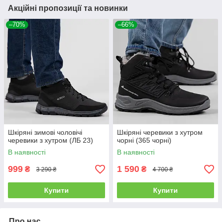
Акційні пропозиції та новинки
–70%
–66%
Шкіряні зимові чоловічі
Шкіряні черевики з хутром
черевики з хутром (ЛБ 23)
чорні (365 чорні)
В наявності
В наявності
999
1 590
₴
₴
3 290 ₴
4 700 ₴
Купити
Купити
Про нас