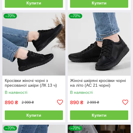
Купити
Купити
–70%
–70%
Кросівки жіночі чорні з
Жіночі шкіряні кросівки чорні
пресованої шкіри (ЛК 13 ч)
на літо (АС 21 чорні)
В наявності
В наявності
890
890
₴
₴
2 999 ₴
2 999 ₴
Купити
Купити
–70%
–70%