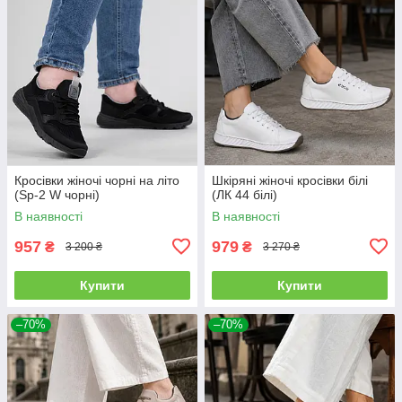
Кросівки жіночі чорні на літо
Шкіряні жіночі кросівки білі
(Sp-2 W чорні)
(ЛК 44 білі)
В наявності
В наявності
957
979
₴
₴
3 200 ₴
3 270 ₴
Купити
Купити
–70%
–70%