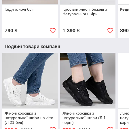
Кеди жіночі білі
Кросівки жіночі бежеві з
Кеди
Натуральної шкіри
790
1 390
890
₴
₴
Подібні товари компанії
Жіночі кросівки з
Жіночі кросівки з
Жіно
натуральної шкіри на літо
натуральної шкіри (Л 1
нату
(Л 21 білі)
чорні)
кори