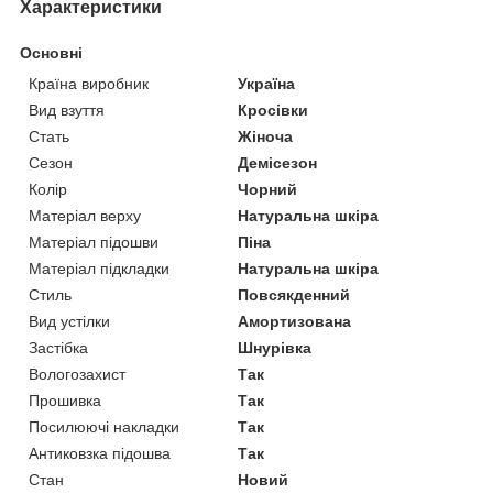
Характеристики
Основні
Країна виробник
Україна
Вид взуття
Кросівки
Стать
Жіноча
Сезон
Демісезон
Колір
Чорний
Матеріал верху
Натуральна шкіра
Матеріал підошви
Піна
Матеріал підкладки
Натуральна шкіра
Стиль
Повсякденний
Вид устілки
Амортизована
Застібка
Шнурівка
Вологозахист
Так
Прошивка
Так
Посилюючі накладки
Так
Антиковзка підошва
Так
Стан
Новий