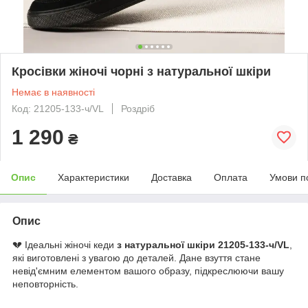
Кросівки жіночі чорні з натуральної шкіри
Немає в наявності
Код: 21205-133-ч/VL
Роздріб
1 290
₴
Опис
Характеристики
Доставка
Оплата
Умови п
Опис
💔 Ідеальні жіночі кеди
з натуральної шкіри
21205-133-ч/VL
,
які виготовлені з увагою до деталей. Дане взуття стане
невід'ємним елементом вашого образу, підкреслюючи вашу
неповторність.