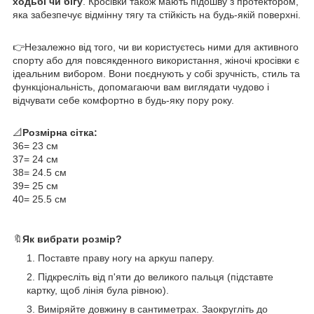
ходьбі чи бігу
. Кросівки також мають підошву з протектором,
яка забезпечує відмінну тягу та стійкість на будь-якій поверхні.
👉Незалежно від того, чи ви користуєтесь ними для активного
спорту або для повсякденного використання, жіночі кросівки є
ідеальним вибором. Вони поєднують у собі зручність, стиль та
функціональність, допомагаючи вам виглядати чудово і
відчувати себе комфортно в будь-яку пору року.
📐
Розмірна сітка:
36= 23 см
37= 24 см
38= 24.5 см
39= 25 см
40= 25.5 см
🔖
Як вибрати розмір?
Поставте праву ногу на аркуш паперу.
Підкресліть від п'яти до великого пальця (підставте
картку, щоб лінія була рівною).
Виміряйте довжину в сантиметрах. Заокругліть до