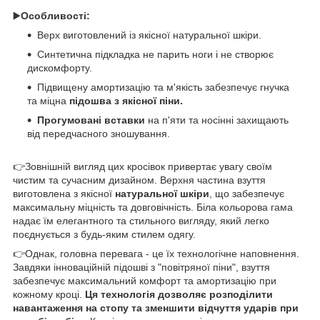
▶️
Особливості:
Верх виготовлений із якісної натуральної шкіри.
Синтетична підкладка не парить ноги і не створює
дискомфорту.
Підвищену амортизацію та м'якість забезпечує гнучка
та міцна
підошва з якісної піни.
Прогумовані вставки
на п'яти та носінні захищають
від передчасного зношування.
👉Зовнішній вигляд цих кросівок привертає увагу своїм
чистим та сучасним дизайном. Верхня частина взуття
виготовлена з якісної
натуральної шкіри
, що забезпечує
максимальну міцність та довговічність. Біла кольорова гама
надає їм елегантного та стильного вигляду, який легко
поєднується з будь-яким стилем одягу.
👉Однак, головна перевага - це їх технологічне наповнення.
Завдяки інноваційній підошві з "повітряної піни", взуття
забезпечує максимальний комфорт та амортизацію при
кожному кроці.
Ця технологія дозволяє розподілити
навантаження на стопу та зменшити відчуття ударів при