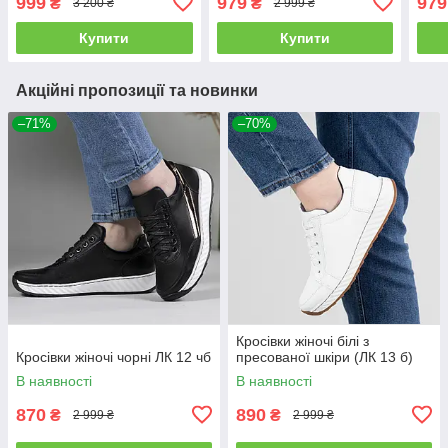
999
979
979
₴
₴
3 200 ₴
2 999 ₴
Купити
Купити
Акційні пропозиції та новинки
–71%
–70%
Кросівки жіночі білі з
Кросівки жіночі чорні ЛК 12 чб
пресованої шкіри (ЛК 13 б)
В наявності
В наявності
870
890
₴
₴
2 999 ₴
2 999 ₴