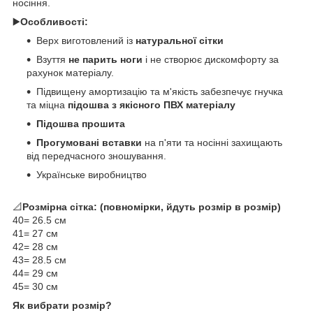
носіння.
▶️
Особливості:
Верх виготовлений із
натуральної сітки
Взуття
не парить ноги
і не створює дискомфорту за
рахунок матеріалу.
Підвищену амортизацію та м'якість забезпечує гнучка
та міцна
підошва з якісного ПВХ матеріалу
Підошва прошита
Прогумовані вставки
на п'яти та носінні захищають
від передчасного зношування.
Українське виробництво
📐
Розмірна сітка: (повномірки, йдуть розмір в розмір)
40= 26.5 см
41= 27 см
42= 28 см
43= 28.5 см
44= 29 см
​45= 30 см
Як вибрати розмір?