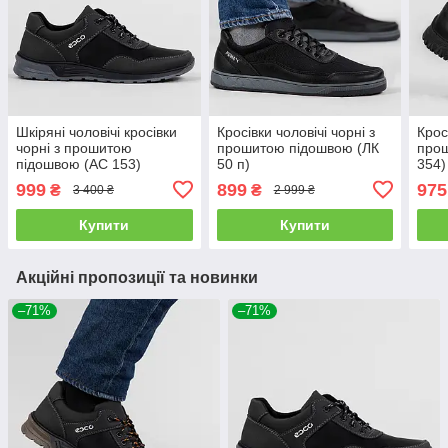
Шкіряні чоловічі кросівки
Кросівки чоловічі чорні з
Крос
чорні з прошитою
прошитою підошвою (ЛК
про
підошвою (АС 153)
50 п)
354)
999
899
975
₴
₴
3 400 ₴
2 999 ₴
Купити
Купити
Акційні пропозиції та новинки
–71%
–71%