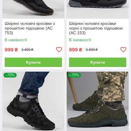
Шкіряні чоловічі кросівки з
Шкіряні чоловічі кросівки
прошитою підошвою (АС
чорні з прошитою підошвою
753)
(АС 153)
В наявності
В наявності
999
999
₴
₴
3 400 ₴
3 400 ₴
Купити
Купити
–70%
–70%