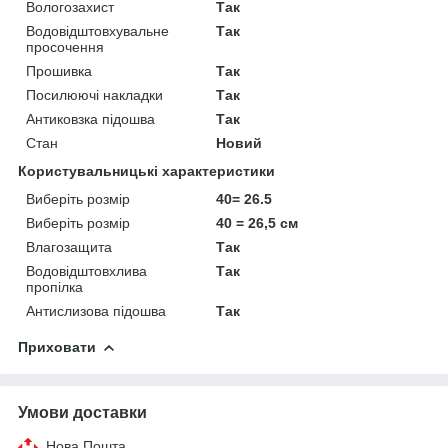
Вологозахист
Так
Водовідштовхувальне
Так
просочення
Прошивка
Так
Посилюючі накладки
Так
Антиковзка підошва
Так
Стан
Новий
Користувальницькі характеристики
Виберіть розмір
40= 26.5
Виберіть розмір
40 = 26,5 см
Влагозащита
Так
Водовідштовхлива
Так
пропілка
Антислизова підошва
Так
Приховати
Умови доставки
Нова Пошта