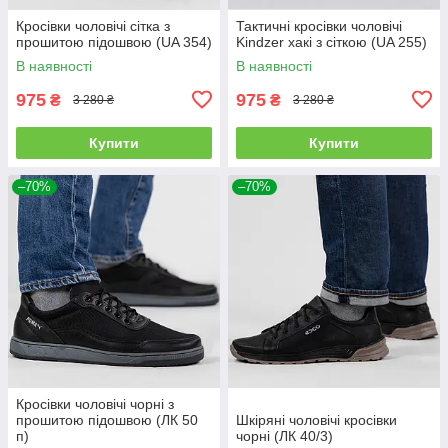
Кросівки чоловічі сітка з
Тактичні кросівки чоловічі
прошитою підошвою (UA 354)
Kindzer хакі з сіткою (UA 255)
В наявності
В наявності
975
975
₴
₴
3 280 ₴
3 280 ₴
Купити
Купити
–70%
–70%
Кросівки чоловічі чорні з
прошитою підошвою (ЛК 50
Шкіряні чоловічі кросівки
п)
чорні (ЛК 40/3)