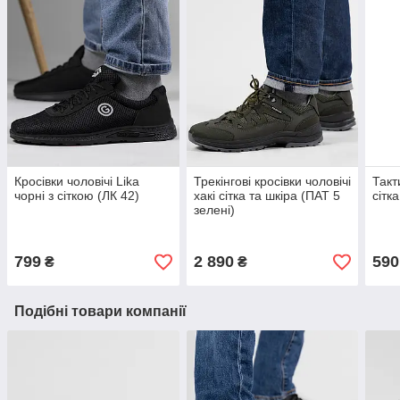
Кросівки чоловічі Lika
Трекінгові кросівки чоловічі
Такт
чорні з сіткою (ЛК 42)
хакі сітка та шкіра (ПАТ 5
сітк
зелені)
799
2 890
590
₴
₴
Подібні товари компанії