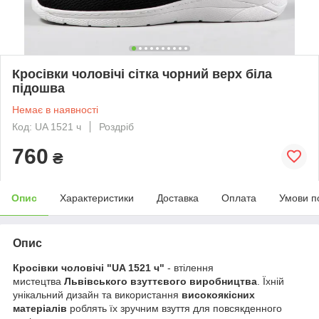
Кросівки чоловічі сітка чорний верх біла
підошва
Немає в наявності
Код: UA 1521 ч
Роздріб
760
₴
Опис
Характеристики
Доставка
Оплата
Умови п
Опис
Кросівки чоловічі "
UA 1521 ч"
- втілення
мистецтва
Львівського взутт
євого виробництва
. Їхній
унікальний дизайн та використання
високоякісних
матеріалів
роблять їх зручним взуття для повсякденного