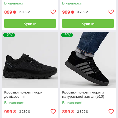
В наявності
В наявності
899
999
₴
₴
2 999 ₴
3 299 ₴
Купити
Купити
–70%
–69%
Кросівки чоловічі чорні
Кросівки чоловічі чорні з
демісезонні
натуральної замші (510)
В наявності
В наявності
999
899
₴
₴
3 280 ₴
2 899 ₴