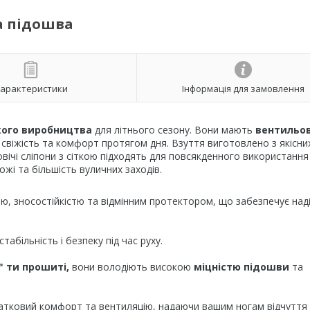
ла підошва
арактеристики
Інформація для замовлення
кого виробництва
для літнього сезону. Вони мають
вентильо
 свіжість та комфорт протягом дня. Взуття виготовлено з якісни
овічі сліпони з сіткою підходять для повсякденного використання
ожі та більшість вуличних заходів.
тю, зносостійкістю та відмінним протектором, що забезпечує над
табільність і безпеку під час руху.
" ти прошиті,
вони володіють високою
міцністю підошви
та
атковий комфорт та вентиляцію, надаючи вашим ногам відчуття