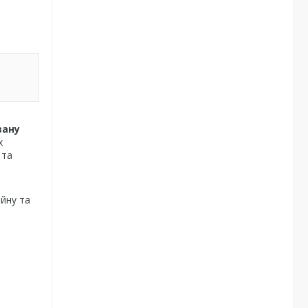
вану
х
 та
ійну та