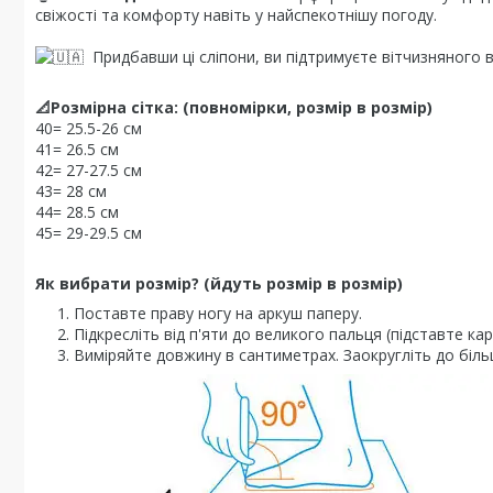
свіжості та комфорту навіть у найспекотнішу погоду.
Придбавши ці сліпони, ви підтримуєте вітчизняного 
📐Розмірна сітка: (повномірки, розмір в розмір)
40= 25.5-26 см
41= 26.5 см
42= 27-27.5 см
43= 28 см
44= 28.5 см
45= 29-29.5 см
Як вибрати розмір? (йдуть розмір в розмір)
Поставте праву ногу на аркуш паперу.
Підкресліть від п'яти до великого пальця (підставте кар
Виміряйте довжину в сантиметрах. Заокругліть до біль