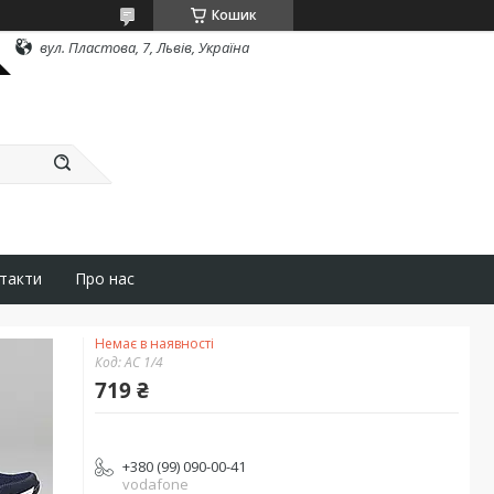
Кошик
вул. Пластова, 7, Львів, Україна
такти
Про нас
Немає в наявності
Код:
АС 1/4
719 ₴
+380 (99) 090-00-41
vodafone