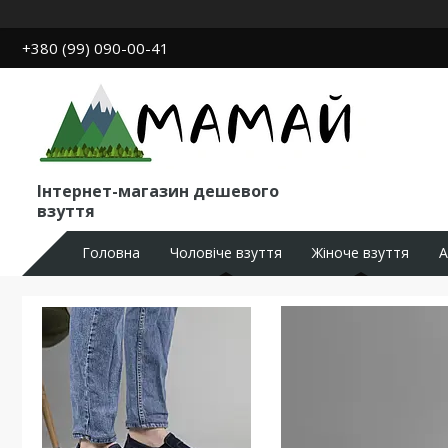
+380 (99) 090-00-41
Інтернет-магазин дешевого
взуття
Головна
Чоловіче взуття
Жіноче взуття
А