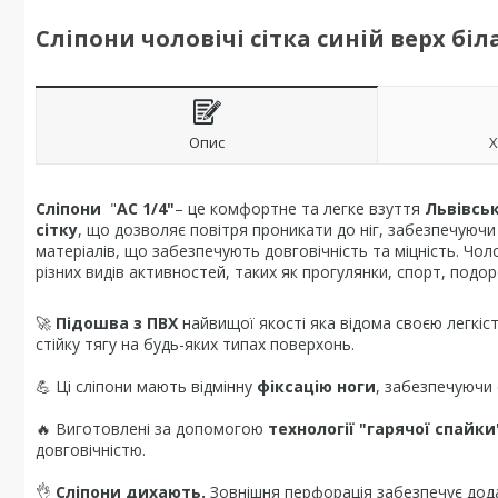
Сліпони чоловічі сітка синій верх бі
Опис
Х
Сліпони
"
АС 1/4"
– це комфортне та легке взуття
Львівсь
сітку
, що дозволяє повітря проникати до ніг, забезпечуючи
матеріалів, що забезпечують довговічність та міцність. Чол
різних видів активностей, таких як прогулянки, спорт, подор
🚀
Підошва з ПВХ
найвищої якості яка відома своєю легкіс
стійку тягу на будь-яких типах поверхонь.
💪 Ці сліпони мають відмінну
фіксацію ноги
, забезпечуючи с
🔥 Виготовлені за допомогою
технології "гарячої спайки
довговічністю.
👌
Сліпони дихають.
Зовнішня перфорація забезпечує дод