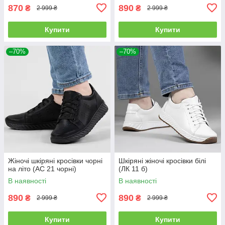
870
890
₴
₴
2 999 ₴
2 999 ₴
Купити
Купити
–70%
–70%
Жіночі шкіряні кросівки чорні
Шкіряні жіночі кросівки білі
на літо (АС 21 чорні)
(ЛК 11 б)
В наявності
В наявності
890
890
₴
₴
2 999 ₴
2 999 ₴
Купити
Купити