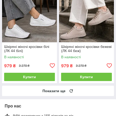
Шкіряні жіночі кросівки білі
Шкіряні жіночі кросівки бежеві
(ЛК 44 білі)
(ЛК 44 беж)
В наявності
В наявності
979
979
₴
₴
3 270 ₴
3 270 ₴
Купити
Купити
Показати ще
Про нас
94% позитивних з 155 відгуків за рік