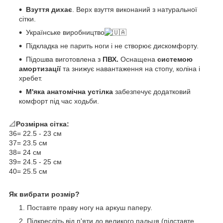
Взуття дихає
. Верх взуття виконаний з натуральної
сітки.
Українське виробництво
Підкладка не парить ноги і не створює дискомфорту.
Підошва виготовлена з
ПВХ.
Оснащена
системою
амортизації
та знижує навантаження на стопу, коліна і
хребет.
М'яка анатомічна устілка
забезпечує додатковий
комфорт під час ходьби.
📐
Розмірна сітка:
36= 22.5 - 23 см
37= 23.5 см
38= 24 см
39= 24.5 - 25 см
40= 25.5 см
Як вибрати розмір?
Поставте праву ногу на аркуш паперу.
Підкресліть від п'яти до великого пальця (підставте