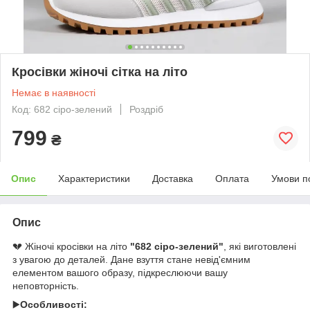
Кросівки жіночі сітка на літо
Немає в наявності
Код: 682 сіро-зелений
Роздріб
799
₴
Опис
Характеристики
Доставка
Оплата
Умови п
Опис
💔 Жіночі кросівки на літо
"682 сіро-зелений"
, які виготовлені
з увагою до деталей. Дане взуття стане невід'ємним
елементом вашого образу, підкреслюючи вашу
неповторність.
▶️
Особливості: