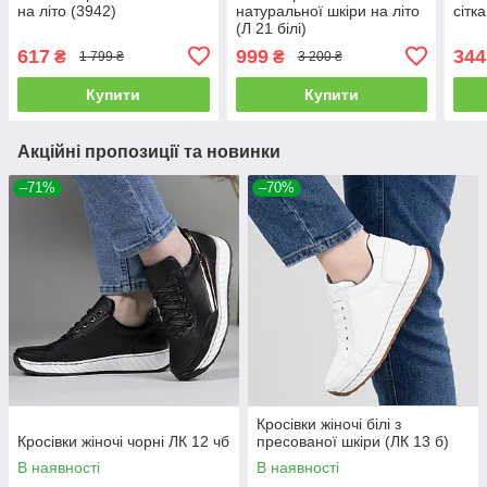
на літо (3942)
натуральної шкіри на літо
сітк
(Л 21 білі)
617
999
344
₴
₴
1 799 ₴
3 200 ₴
Купити
Купити
Акційні пропозиції та новинки
–71%
–70%
Кросівки жіночі білі з
Кросівки жіночі чорні ЛК 12 чб
пресованої шкіри (ЛК 13 б)
В наявності
В наявності