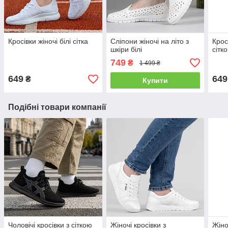
Кросівки жіночі білі сітка
Сліпони жіночі на літо з
Кросі
шкіри білі
сітк
749
₴
1 499 ₴
649
649
₴
Купити
Подібні товари компанії
Чоловічі кросівки з сіткою
Жіночі кросівки з
Жіно