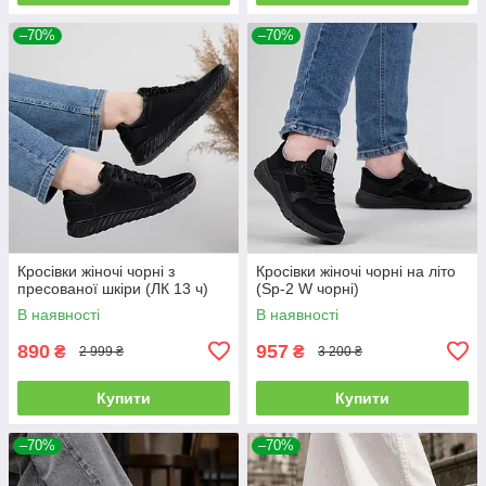
–70%
–70%
Кросівки жіночі чорні з
Кросівки жіночі чорні на літо
пресованої шкіри (ЛК 13 ч)
(Sp-2 W чорні)
В наявності
В наявності
890
957
₴
₴
2 999 ₴
3 200 ₴
Купити
Купити
–70%
–70%