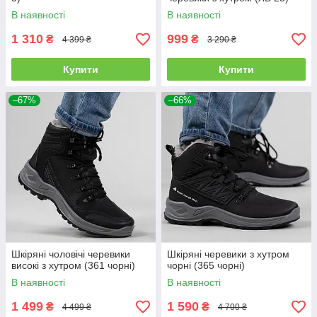
В наявності
В наявності
1 310
999
₴
₴
4 399 ₴
3 290 ₴
Купити
Купити
–67%
–66%
Шкіряні чоловічі черевики
Шкіряні черевики з хутром
високі з хутром (361 чорні)
чорні (365 чорні)
В наявності
В наявності
1 499
1 590
₴
₴
4 499 ₴
4 700 ₴