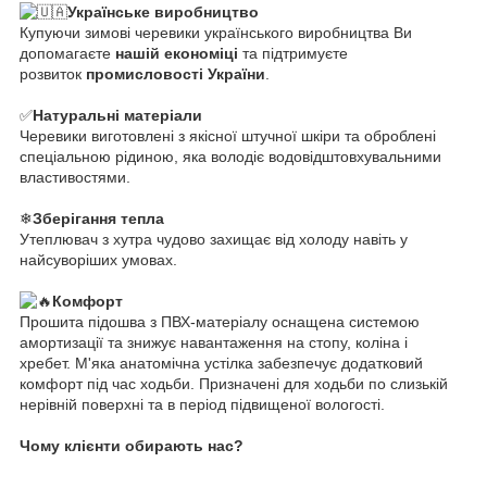
Українське виробництво
Купуючи зимові черевики українського виробництва Ви
допомагаєте
нашій економіці
та підтримуєте
розвиток
промисловості України
.
✅
Натуральні матеріали
Черевики виготовлені з якісної штучної шкіри та оброблені
спеціальною рідиною, яка володіє водовідштовхувальними
властивостями.
❄
Зберігання тепла
Утеплювач з хутра чудово захищає від холоду навіть у
найсуворіших умовах.
Комфорт
Прошита підошва з ПВХ-матеріалу оснащена системою
амортизації та знижує навантаження на стопу, коліна і
хребет. М'яка анатомічна устілка забезпечує додатковий
комфорт під час ходьби. Призначені для ходьби по слизькій
нерівній поверхні та в період підвищеної вологості.
Чому клієнти обирають нас?