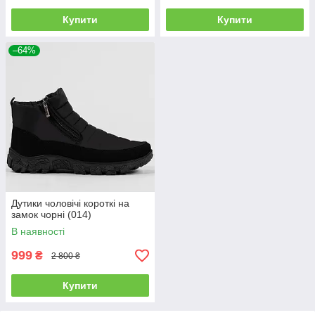
Купити
Купити
–64%
Дутики чоловічі короткі на
замок чорні (014)
В наявності
999
₴
2 800 ₴
Купити