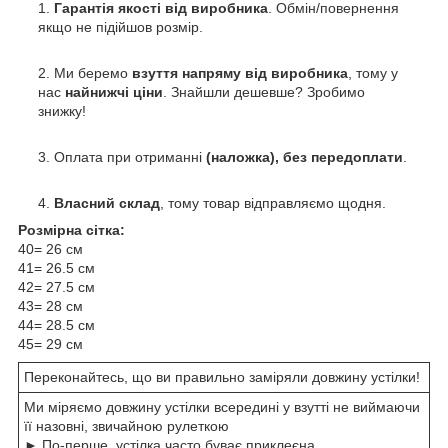
Гарантія якості від виробника
. Обмін/повернення
якщо не підійшов розмір.
Ми беремо
взуття напряму від виробника
, тому у
нас
найнижчі ціни
. Знайшли дешевше? Зробимо
знижку!
Оплата при отриманні
(наложка), без передоплати
.
Власний склад
, тому товар відправляємо щодня.
Розмірна сітка:
40= 26 см
41= 26.5 см
42= 27.5 см
43= 28 см
44= 28.5 см
45= 29 см
Переконайтесь, що ви правильно заміряли довжину устілки!
Ми міряємо довжину устілки всередині у взутті не виймаючи
її назовні, звичайною рулеткою
► По-перше, устілка часто буває приклеєна