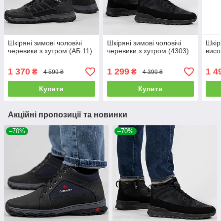
Шкіряні зимові чоловічі
Шкіряні зимові чоловічі
Шкір
черевики з хутром (АБ 11)
черевики з хутром (4303)
висо
1 370
1 299
1 4
₴
₴
4 599 ₴
4 399 ₴
Купити
Купити
Акційні пропозиції та новинки
–70%
–70%