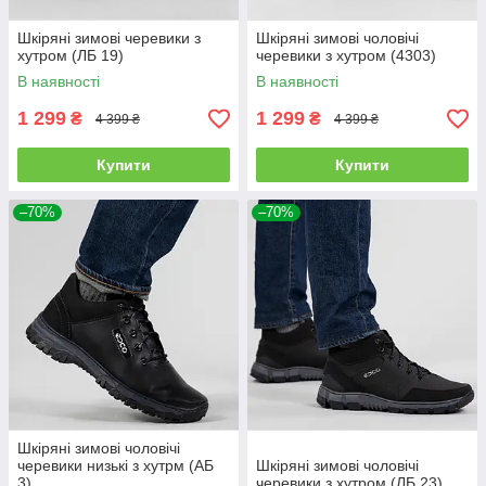
Шкіряні зимові черевики з
Шкіряні зимові чоловічі
хутром (ЛБ 19)
черевики з хутром (4303)
В наявності
В наявності
1 299
1 299
₴
₴
4 399 ₴
4 399 ₴
Купити
Купити
–70%
–70%
Шкіряні зимові чоловічі
черевики низькі з хутрм (АБ
Шкіряні зимові чоловічі
3)
черевики з хутром (ЛБ 23)