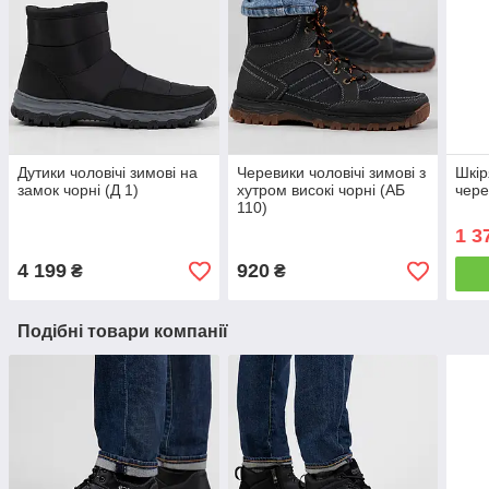
Дутики чоловічі зимові на
Черевики чоловічі зимові з
Шкір
замок чорні (Д 1)
хутром високі чорні (АБ
чере
110)
1 3
4 199
920
₴
₴
Подібні товари компанії