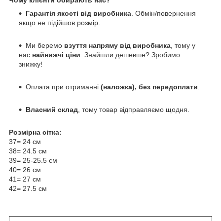
Гарантія якості від виробника
. Обмін/повернення
якщо не підійшов розмір.
Ми беремо
взуття напряму від виробника
, тому у
нас
найнижчі ціни
. Знайшли дешевше? Зробимо
знижку!
Оплата при отриманні
(наложка), без передоплати
.
Власний склад
, тому товар відправляємо щодня.
Розмірна сітка:
37= 24 см
38= 24.5 см
39= 25-25.5 см
40= 26 см
41= 27 см
42= 27.5 см