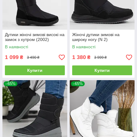
Дутики жіночі зимові високі на
Жіночі дутики зимові на
замок з хутром (2002)
широку ногу (N 2)
В наявності
В наявності
1 099
1 380
₴
₴
3 490 ₴
3 999 ₴
Купити
Купити
–65%
–65%