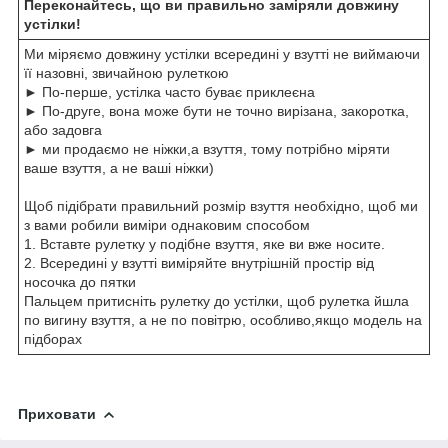
Переконайтесь, що ви правильно заміряли довжину
устілки!
Ми міряємо довжину устілки всередині у взутті не виймаючи
її назовні, звичайною рулеткою
► По-перше, устілка часто буває приклеєна
► По-друге, вона може бути не точно вирізана, закоротка,
або задовга
► ми продаємо не ніжки,а взуття, тому потрібно міряти
ваше взуття, а не ваші ніжки)
Щоб підібрати правильний розмір взуття необхідно, щоб ми
з вами робили виміри однаковим способом
1. Вставте рулетку у подібне взуття, яке ви вже носите.
2. Всередині у взутті виміряйте внутрішній простір від
носочка до пятки
Пальцем притисніть рулетку до устілки, щоб рулетка йшла
по вигину взуття, а не по повітрю, особливо,якщо модель на
підборах
Приховати