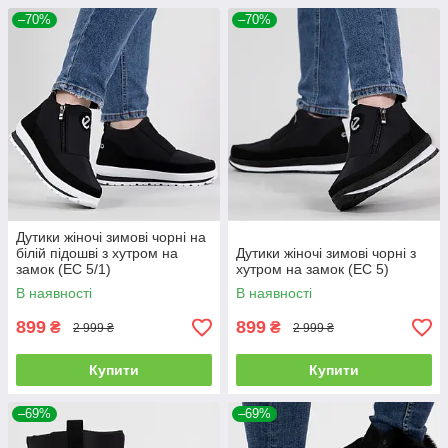
–70%
–70%
Дутики жіночі зимові чорні на
білій підошві з хутром на
Дутики жіночі зимові чорні з
замок (ЕС 5/1)
хутром на замок (ЕС 5)
В наявності
В наявності
899
899
₴
₴
2 999 ₴
2 999 ₴
Купити
Купити
–69%
–69%