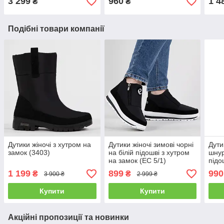
3 299
960
1 4
₴
₴
Подібні товари компанії
Дутики жіночі з хутром на
Дутики жіночі зимові чорні
Дути
замок (3403)
на білій підошві з хутром
шнур
на замок (ЕС 5/1)
підо
1 199
899
990
₴
₴
3 900 ₴
2 999 ₴
Купити
Купити
Акційні пропозиції та новинки