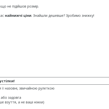
кщо не підійшов розмір.
нас
найнижчі ціни
. Знайшли дешевше? Зробимо знижку!
устілки!
и її назовні, звичайною рулеткою
 або задовга
е взуття, а не ваші ніжки)