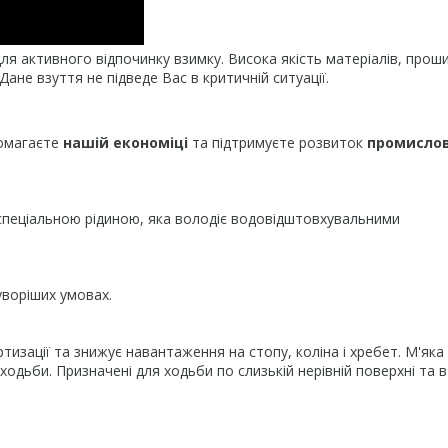
для активного відпочинку взимку. Висока якість матеріалів, прош
ане взуття не підведе Вас в критичній ситуації.
помагаєте
нашій економіці
та підтримуєте розвиток
промислов
 спеціальною рідиною, яка володіє водовідштовхувальними
уворіших умовах.
зації та знижує навантаження на стопу, коліна і хребет. М'яка
одьби. Призначені для ходьби по слизькій нерівній поверхні та в