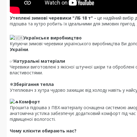
Утеплені зимові черевики "ЛБ 18 т" -
це надійний вибір 
підошва та хутро робить їх ідеальними для зимових пригод. Д
Українське виробництво
Купуючи зимові черевики українського виробництва Ви до
України
.
✅
Натуральні матеріали
Черевики виготовлені з якісної штучної шкіри та оброблені
властивостями.
❄
Зберігання тепла
Утеплювач з хутра чудово захищає від холоду навіть у найс
Комфорт
Прошита підошва з ПВХ-матеріалу оснащена системою аморти
анатомічна устілка забезпечує додатковий комфорт під час х
підвищеної вологості.
Чому клієнти обирають нас?