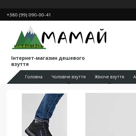
+380 (99) 090-00-41
Інтернет-магазин дешевого
взуття
Головна
Чоловіче взуття
Жіноче взуття
А