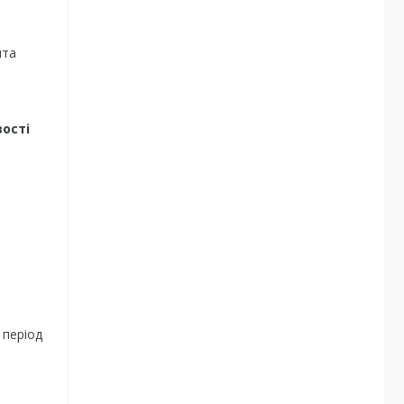
ита
ості
 період