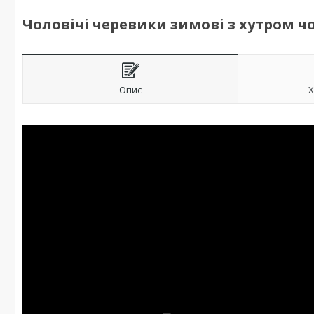
Чоловічі черевики зимові з хутром чор
Опис
Х