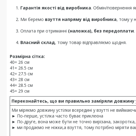
Гарантія якості від виробника
. Обмін/повернення я
Ми беремо
взуття напряму від виробника
, тому у 
Оплата при отриманні
(наложка), без передоплати
.
Власний склад
, тому товар відправляємо щодня.
Розмірна сітка:
40= 26 см
41= 26.5 см
42= 27.5 см
43= 28 см
44= 28.5 см
45= 29 см
Переконайтесь, що ви правильно заміряли довжину 
Ми міряємо довжину устілки всередині у взутті не виймаюч
► По-перше, устілка часто буває приклеєна
► По-друге, вона може бути не точно вирізана, закоротка,
► ми продаємо не ніжки,а взуття, тому потрібно міряти ваш