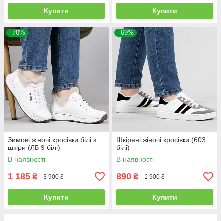
Купити
Купити
–70%
–69%
Зимові жіночі кросівки білі з
Шкіряні жіночі кросівки (603
шкіри (ЛБ 9 білі)
білі)
В наявності
В наявності
1 185
890
₴
₴
3 900 ₴
2 900 ₴
Купити
Купити