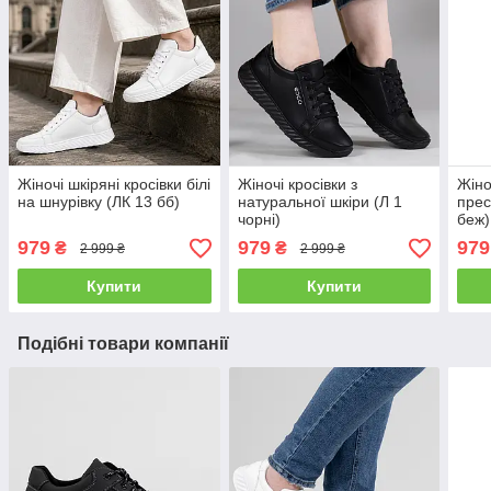
Жіночі шкіряні кросівки білі
Жіночі кросівки з
Жіно
на шнурівку (ЛК 13 бб)
натуральної шкіри (Л 1
прес
чорні)
беж)
979
979
979
₴
₴
2 999 ₴
2 999 ₴
Купити
Купити
Подібні товари компанії