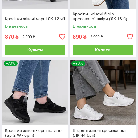
Кросівки жіночі білі з
Кросівки жіночі чорні ЛК 12 чб
пресованої шкіри (ЛК 13 б)
В наявності
В наявності
870
890
₴
₴
2 999 ₴
2 999 ₴
Купити
Купити
–70%
–70%
Кросівки жіночі чорні на літо
Шкіряні жіночі кросівки білі
(Sp-2 W чорні)
(ЛК 44 білі)