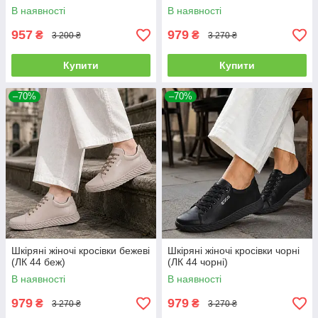
В наявності
В наявності
957
979
₴
₴
3 200 ₴
3 270 ₴
Купити
Купити
–70%
–70%
Шкіряні жіночі кросівки бежеві
Шкіряні жіночі кросівки чорні
(ЛК 44 беж)
(ЛК 44 чорні)
В наявності
В наявності
979
979
₴
₴
3 270 ₴
3 270 ₴