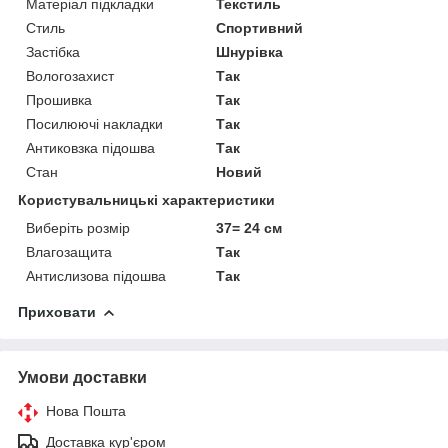
Матеріал підкладки
Текстиль
Стиль
Спортивний
Застібка
Шнурівка
Вологозахист
Так
Прошивка
Так
Посилюючі накладки
Так
Антиковзка підошва
Так
Стан
Новий
Користувальницькі характеристики
Виберіть розмір
37= 24 см
Влагозащита
Так
Антислизова підошва
Так
Приховати
Умови доставки
Нова Пошта
Доставка кур'єром