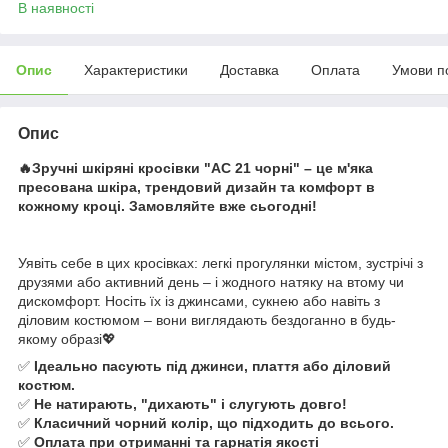
В наявності
Опис
Характеристики
Доставка
Оплата
Умови п
Опис
🔥Зручні шкіряні кросівки "АС 21 чорні" – це м'яка
пресована шкіра, трендовий дизайн та комфорт в
кожному кроці. Замовляйте вже сьогодні!
Уявіть себе в цих кросівках: легкі прогулянки містом, зустрічі з
друзями або активний день – і жодного натяку на втому чи
дискомфорт. Носіть їх із джинсами, сукнею або навіть з
діловим костюмом – вони виглядають бездоганно в будь-
якому образі💖
✅
Ідеально пасують під джинси, плаття або діловий
костюм.
✅
Не натирають, "дихають" і слугують довго!
✅
Класичний чорний колір, що підходить до всього.
✅
Оплата при отриманні та гарнатія якості