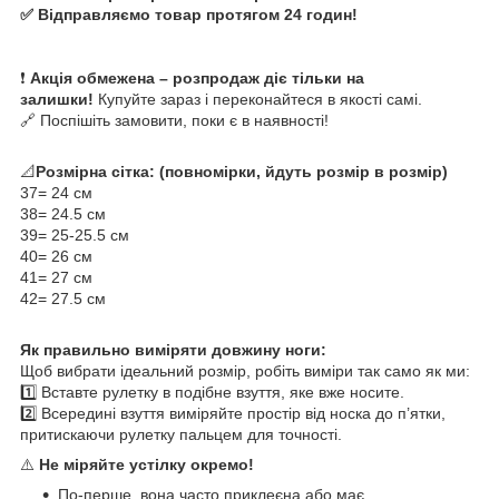
✅ Відправляємо товар протягом 24 годин!
❗
Акція обмежена – розпродаж діє тільки на
залишки!
Купуйте зараз і переконайтеся в якості самі.
🔗 Поспішіть замовити, поки є в наявності!
📐
Розмірна сітка: (повномірки, йдуть розмір в розмір)
37= 24 см
38= 24.5 см
39= 25-25.5 см
40= 26 см
41= 27 см
42= 27.5 см
Як правильно виміряти довжину ноги:
Щоб вибрати ідеальний розмір, робіть виміри так само як ми:
1️⃣ Вставте рулетку в подібне взуття, яке вже носите.
2️⃣ Всередині взуття виміряйте простір від носка до п’ятки,
притискаючи рулетку пальцем для точності.
⚠️
Не міряйте устілку окремо!
По-перше, вона часто приклеєна або має