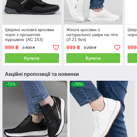
Шкіряні чоловічі кросівки
Жіночі кросівки з
Шкір
чорні з прошитою
натуральної шкіри на літо
чорн
підошвою (АС 153)
(Л 21 білі)
999
999
999
₴
₴
3 400 ₴
3 200 ₴
Купити
Купити
Акційні пропозиції та новинки
–71%
–70%