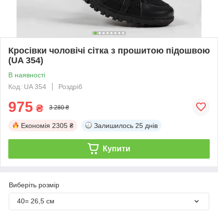
Кросівки чоловічі сітка з прошитою підошвою
(UA 354)
В наявності
Код: UA 354
Роздріб
975
₴
3 280 ₴
Економія
2305 ₴
Залишилось
25 днів
Купити
Виберіть розмір
40= 26,5 см