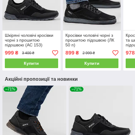
Шкіряні чоловічі кросівки
Кросівки чоловічі чорні з
Крос
чорні з прошитою
прошитою підошвою (ЛК
та ш
підошвою (АС 153)
50 п)
підо
999
899
978
₴
₴
3 400 ₴
2 999 ₴
Купити
Купити
Акційні пропозиції та новинки
–71%
–71%