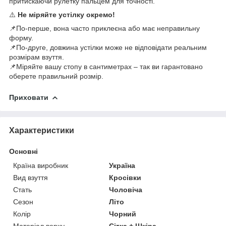
притискаючи рулетку пальцем для точності.
⚠️
Не міряйте устілку окремо!
📌По-перше, вона часто приклеєна або має неправильну
форму.
📌По-друге, довжина устілки може не відповідати реальним
розмірам взуття.
📌Міряйте вашу стопу в сантиметрах – так ви гарантовано
оберете правильний розмір.
Приховати
Характеристики
Основні
Країна виробник
Україна
Вид взуття
Кросівки
Стать
Чоловіча
Сезон
Літо
Колір
Чорний
Матеріал верху
Сітка + Шкіра