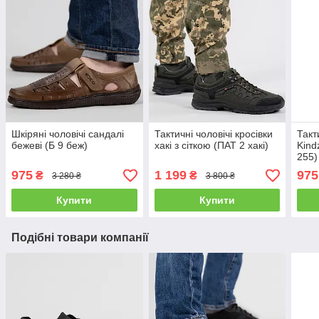
Шкіряні чоловічі сандалі
Тактичні чоловічі кросівки
Такт
бежеві (Б 9 беж)
хакі з сіткою (ПАТ 2 хакі)
Kind
255)
975
1 199
975
₴
₴
3 280 ₴
3 800 ₴
Купити
Купити
Подібні товари компанії