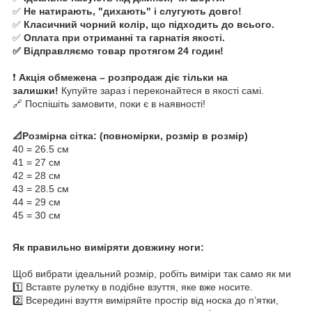
✅
Не натирають, "дихають" і слугують довго!
✅
Класичний чорний колір, що підходить до всього.
✅
Оплата при отриманні та гарнатія якості.
✅ Відправляємо товар протягом 24 годин!
❗
Акція обмежена – розпродаж діє тільки на
залишки!
Купуйте зараз і переконайтеся в якості самі.
🔗 Поспішіть замовити, поки є в наявності!
📐Розмірна сітка: (повномірки, розмір в розмір)
40 = 26.5 см
41 = 27 см
42 = 28 см
43 = 28.5 см
44 = 29 см
45 = 30 см
Як правильно виміряти довжину ноги:
Щоб вибрати ідеальний розмір, робіть виміри так само як ми
1️⃣ Вставте рулетку в подібне взуття, яке вже носите.
2️⃣ Всередині взуття виміряйте простір від носка до п’ятки,