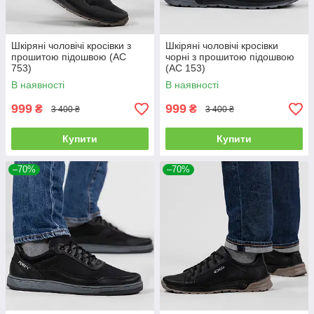
Шкіряні чоловічі кросівки з
Шкіряні чоловічі кросівки
прошитою підошвою (АС
чорні з прошитою підошвою
753)
(АС 153)
В наявності
В наявності
999
999
₴
₴
3 400 ₴
3 400 ₴
Купити
Купити
–70%
–70%