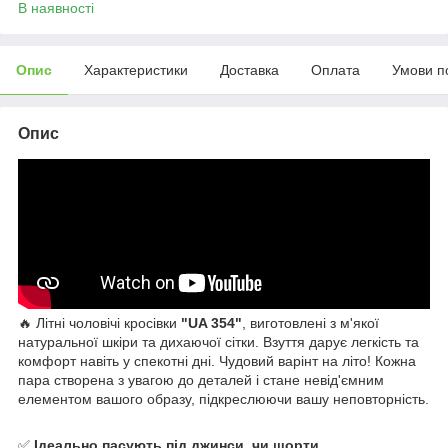
В наявності
Опис
Характеристики
Доставка
Оплата
Умови п
Опис
🔥 Літні чоловічі кросівки
"UA 354"
, виготовлені з м'якої
натуральної шкіри та дихаючої сітки. Взуття дарує легкість та
комфорт навіть у спекотні дні. Чудовий варінт на літо! Кожна
пара створена з увагою до деталей і стане невід'ємним
елементом вашого образу, підкреслюючи вашу неповторність.
✅
Ідеально пасують під джинси, чи шорти.