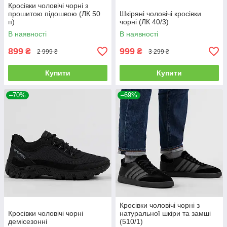
Кросівки чоловічі чорні з
прошитою підошвою (ЛК 50
Шкіряні чоловічі кросівки
п)
чорні (ЛК 40/3)
В наявності
В наявності
899
999
₴
₴
2 999 ₴
3 299 ₴
Купити
Купити
–70%
–69%
Кросівки чоловічі чорні з
Кросівки чоловічі чорні
натуральної шкіри та замші
демісезонні
(510/1)