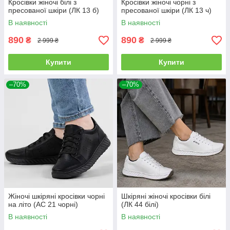
Кросівки жіночі білі з
Кросівки жіночі чорні з
пресованої шкіри (ЛК 13 б)
пресованої шкіри (ЛК 13 ч)
В наявності
В наявності
890
890
₴
₴
2 999 ₴
2 999 ₴
Купити
Купити
–70%
–70%
Жіночі шкіряні кросівки чорні
Шкіряні жіночі кросівки білі
на літо (АС 21 чорні)
(ЛК 44 білі)
В наявності
В наявності