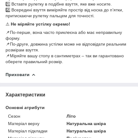
1️⃣ Вставте рулетку в подібне взуття, яке вже носите.
2️⃣ Всередині взуття виміряйте простір від носка до п’ятки,
притискаючи рулетку пальцем для точності.
⚠️
Не міряйте устілку окремо!
📌По-перше, вона часто приклеєна або має неправильну
форму.
📌По-друге, довжина устілки може не відповідати реальним
розмірам взуття.
📌Міряйте вашу стопу в сантиметрах – так ви гарантовано
оберете правильний розмір.
Приховати
Характеристики
Основні атрибути
Сезон
Літо
Матеріал верху
Натуральна шкіра
Матеріал підкладки
Натуральна шкіра