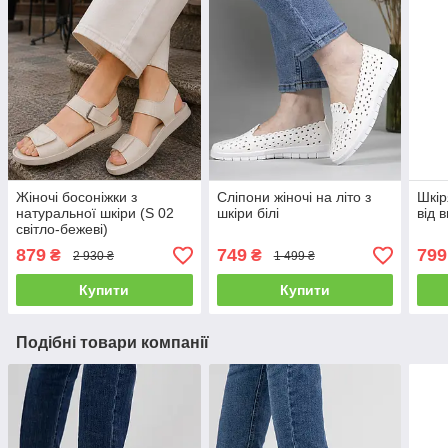
Жіночі босоніжки з
Сліпони жіночі на літо з
Шкір
натуральної шкіри (S 02
шкіри білі
від 
світло-бежеві)
879
749
799
₴
₴
2 930 ₴
1 499 ₴
Купити
Купити
Подібні товари компанії