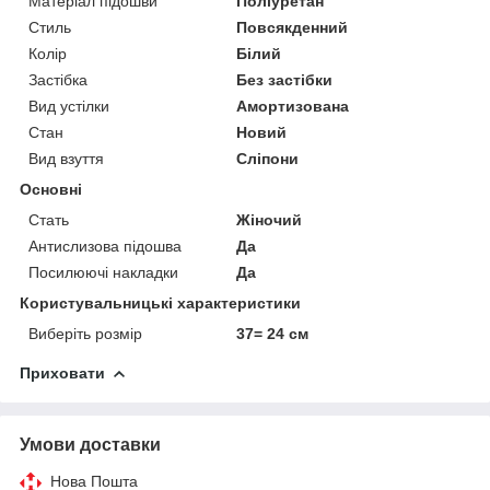
Матеріал підошви
Поліуретан
Стиль
Повсякденний
Колір
Білий
Застібка
Без застібки
Вид устілки
Амортизована
Стан
Новий
Вид взуття
Сліпони
Основні
Стать
Жіночий
Антислизова підошва
Да
Посилюючі накладки
Да
Користувальницькі характеристики
Виберіть розмір
37= 24 см
Приховати
Умови доставки
Нова Пошта