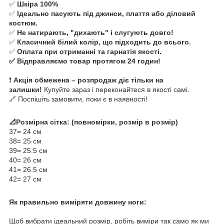
✅
Шкіра 100%
✅
Ідеально пасують під джинси, плаття або діловий
костюм.
✅
Не натирають, "дихають" і слугують довго!
✅
Класичний білий колір, що підходить до всього.
✅
Оплата при отриманні та гарнатія якості.
✅ Відправляємо товар протягом 24 годин!
❗
Акція обмежена – розпродаж діє тільки на
залишки!
Купуйте зараз і переконайтеся в якості самі.
🔗 Поспішіть замовити, поки є в наявності!
📐Розмірна сітка: (повномірки, розмір в розмір)
37= 24 см
38= 25 см
39= 25.5 см
40= 26 см
41= 26.5 см
42= 27 см
Як правильно виміряти довжину ноги:
Щоб вибрати ідеальний розмір, робіть виміри так само як ми