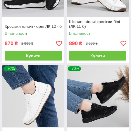
Шкіряні жіночі кросівки білі
Кросівки жіночі чорні ЛК 12 чб
(ЛК 11 б)
В наявності
В наявності
870
890
₴
₴
2 999 ₴
2 999 ₴
Купити
Купити
–70%
–70%