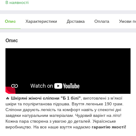
В наявності
Опис
Характеристики
Доставка
Оплата
Умови п
Опис
🔥
Шкіряні жіночі сліпони
"Б 1 білі"
, виготовлені з м'якої
шкіри та поуліританова підошва. Взуття легеньке 190 грам.
Сліпони дарують легкість та комфорт навіть у спекотні дні
завдяки натуральним матеріалам. Чудовий варінт на літо!
Кожна пара створена з увагою до деталей. Україснське
виробництво. На все наше взуття надаємо
гарантію якості!