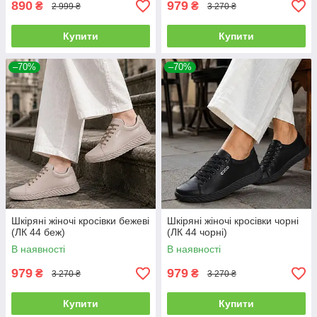
890
979
₴
₴
2 999 ₴
3 270 ₴
Купити
Купити
–70%
–70%
Шкіряні жіночі кросівки бежеві
Шкіряні жіночі кросівки чорні
(ЛК 44 беж)
(ЛК 44 чорні)
В наявності
В наявності
979
979
₴
₴
3 270 ₴
3 270 ₴
Купити
Купити