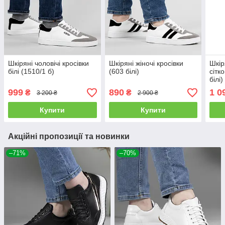
Шкіряні чоловічі кросівки
Шкіряні жіночі кросівки
Шкір
білі (1510/1 б)
(603 білі)
сітк
білі)
999
890
1 0
₴
₴
3 200 ₴
2 900 ₴
Купити
Купити
Акційні пропозиції та новинки
–71%
–70%