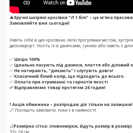
🔥Зручні шкіряні кросівки "Л 1 білі" – це м'яка прес
Замовляйте вже сьогодні!
Уявіть себе в цих кросівках: легкі прогулянки містом, зустр
дискомфорт. Носіть їх із джинсами, сукнею або навіть з ді
✅
Шкіра 100%
✅
Ідеально пасують під джинси, плаття або діловий 
✅
Не натирають, "дихають" і слугують довго!
✅
Класичний білий колір, що підходить до всього.
✅
Оплата при отриманні та гарнатія якості
✅ Відправляємо товар протягом 24 годин!
❗
Акція обмежена – розпродаж діє тільки на залишки!
🔗 Поспішіть замовити, поки є в наявності!
📐
Розмірна сітка: (повномірки, йдуть розмір в розмір)
37= 24 см