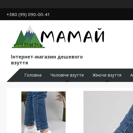
+380 (99) 090-00-41
Інтернет-магазин дешевого
взуття
Головна
Чоловіче взуття
Жіноче взуття
А