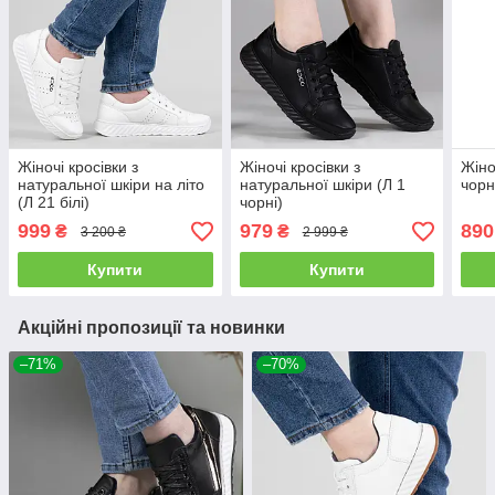
Жіночі кросівки з
Жіночі кросівки з
Жіно
натуральної шкіри на літо
натуральної шкіри (Л 1
чорн
(Л 21 білі)
чорні)
999
979
890
₴
₴
3 200 ₴
2 999 ₴
Купити
Купити
Акційні пропозиції та новинки
–71%
–70%