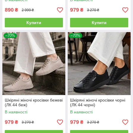
890
979
₴
₴
2 999 ₴
3 270 ₴
Купити
Купити
–70%
–70%
Шкіряні жіночі кросівки бежеві
Шкіряні жіночі кросівки чорні
(ЛК 44 беж)
(ЛК 44 чорні)
В наявності
В наявності
979
979
₴
₴
3 270 ₴
3 270 ₴