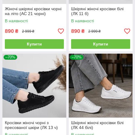
Жіночі шкіряні кросівки чорні
Шкіряні жіночі кросівки білі
на літо (АС 21 чорні)
(ЛК 11 б)
В наявності
В наявності
890
890
₴
₴
2 999 ₴
2 999 ₴
Купити
Купити
–70%
–70%
Кросівки жіночі чорні з
Шкіряні жіночі кросівки білі
пресованої шкіри (ЛК 13 ч)
(ЛК 44 білі)
В наявності
В наявності