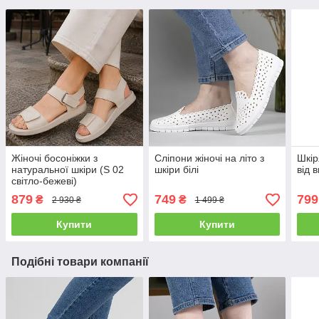
Жіночі босоніжки з
Сліпони жіночі на літо з
Шкір
натуральної шкіри (S 02
шкіри білі
від 
світло-бежеві)
879
749
799
₴
₴
2 930 ₴
1 499 ₴
Купити
Купити
Подібні товари компанії