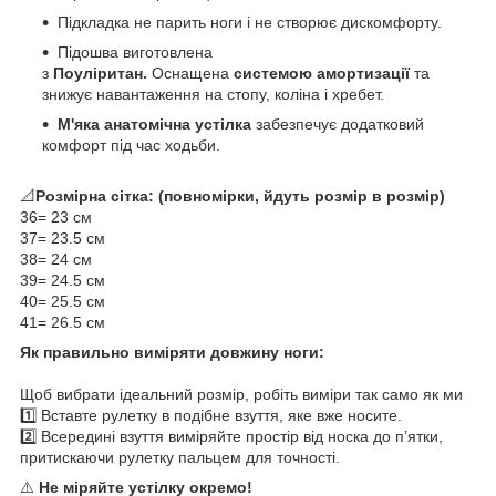
Підкладка не парить ноги і не створює дискомфорту.
Підошва виготовлена
з
Поуліритан.
Оснащена
системою амортизації
та
знижує навантаження на стопу, коліна і хребет.
М'яка анатомічна устілка
забезпечує додатковий
комфорт під час ходьби.
📐
Розмірна сітка: (повномірки, йдуть розмір в розмір)
36= 23 см
37= 23.5 см
38= 24 см
39= 24.5 см
40= 25.5 см
41= 26.5 см
Як правильно виміряти довжину ноги:
Щоб вибрати ідеальний розмір, робіть виміри так само як ми
1️⃣ Вставте рулетку в подібне взуття, яке вже носите.
2️⃣ Всередині взуття виміряйте простір від носка до п’ятки,
притискаючи рулетку пальцем для точності.
⚠️
Не міряйте устілку окремо!