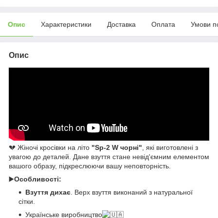
Опис
Характеристики
Доставка
Оплата
Умови п
Опис
💔 Жіночі кросівки на літо
"
Sp-2 W чорні
"
, які виготовлені з
увагою до деталей. Дане взуття стане невід'ємним елементом
вашого образу, підкреслюючи вашу неповторність.
▶️
Особливості:
Взуття дихає
. Верх взуття виконаний з натуральної
сітки.
Українське виробництво