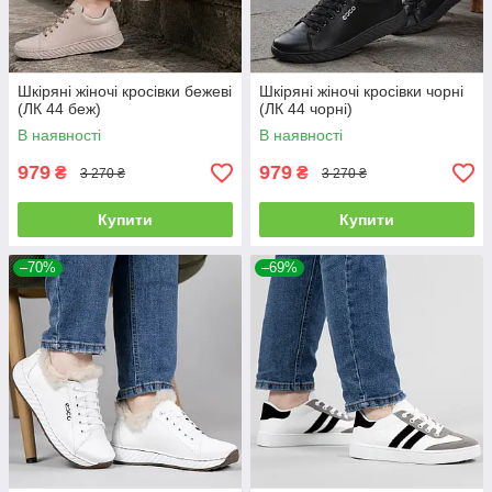
Шкіряні жіночі кросівки бежеві
Шкіряні жіночі кросівки чорні
(ЛК 44 беж)
(ЛК 44 чорні)
В наявності
В наявності
979
979
₴
₴
3 270 ₴
3 270 ₴
Купити
Купити
–70%
–69%