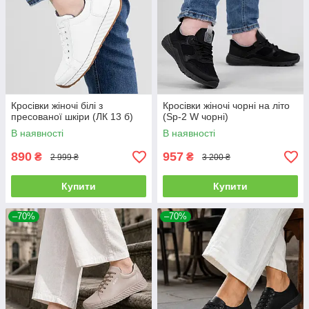
Кросівки жіночі білі з
Кросівки жіночі чорні на літо
пресованої шкіри (ЛК 13 б)
(Sp-2 W чорні)
В наявності
В наявності
890
957
₴
₴
2 999 ₴
3 200 ₴
Купити
Купити
–70%
–70%