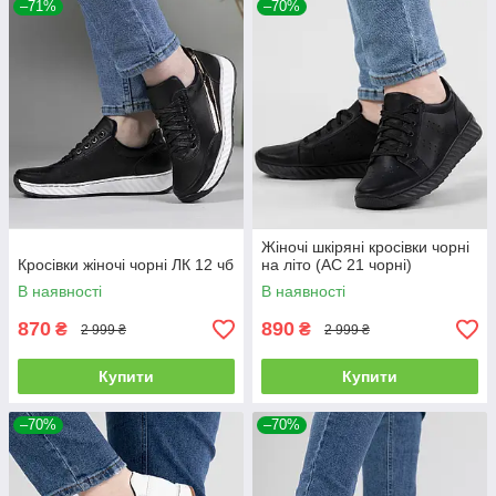
–71%
–70%
Жіночі шкіряні кросівки чорні
Кросівки жіночі чорні ЛК 12 чб
на літо (АС 21 чорні)
В наявності
В наявності
870
890
₴
₴
2 999 ₴
2 999 ₴
Купити
Купити
–70%
–70%