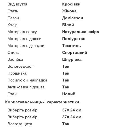
Вид взуття
Кросівки
Стать
Жіноча
Сезон
Демісезон
Колір
Білий
Матеріал верху
Натуральна шкіра
Матеріал підошви
Поліуретан
Матеріал підкладки
Текстиль
Стиль
Спортивний
Застібка
Шнурівка
Вологозахист
Так
Прошивка
Так
Посилюючі накладки
Так
Антиковзка підошва
Так
Стан
Новий
Користувальницькі характеристики
Виберіть розмір
37= 24 см
Виберіть розмір
37= 24 см
Влагозащита
Так