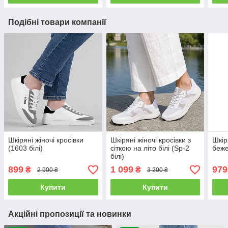
Подібні товари компанії
Шкіряні жіночі кросівки
Шкіряні жіночі кросівки з
Шкір
(1603 білі)
сіткою на літо білі (Sp-2
беже
білі)
899
1 099
979
₴
₴
2 900 ₴
3 200 ₴
Купити
Купити
Акційні пропозиції та новинки