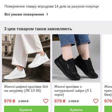
Повернення товару впродовж 14 днів за рахунок покупця
Всі умови повернення
З цим товаром також замовляють
Жіночі шкіряні кросівки білі
Жіночі кросівки з
Жіно
на шнурівку (ЛК 13 бб)
натуральної шкіри (Л 1
прес
чорні)
беж)
979
979
979
₴
₴
2 999 ₴
2 999 ₴
Купити
Купити