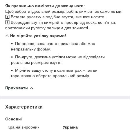
Як правильно виміряти довжину ноги:
Щоб вибрати ідеальний розмір, робіть виміри так само як ми:
1️⃣ Вставте рулетку в подібне взуття, яке вже носите.
2️⃣ Всередині взуття виміряйте простір від носка до п’ятки,
притискаючи рулетку пальцем для точності.
⚠️
Не міряйте устілку окремо!
По-перше, вона часто приклеєна або має
неправильну форму.
По-друге, довжина устілки може не відповідати
реальним розмірам взуття.
Міряйте вашу стопу в сантиметрах – так ви
гарантовано оберете правильний розмір.
Приховати
Характеристики
Основні
Країна виробник
Україна