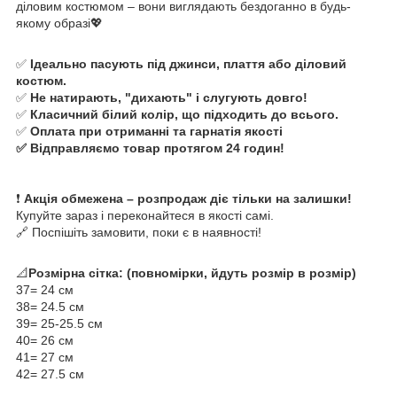
діловим костюмом – вони виглядають бездоганно в будь-
якому образі💖
✅
Ідеально пасують під джинси, плаття або діловий
костюм.
✅
Не натирають, "дихають" і слугують довго!
✅
Класичний білий колір, що підходить до всього.
✅
Оплата при отриманні та гарнатія якості
✅ Відправляємо товар протягом 24 годин!
❗
Акція обмежена – розпродаж діє тільки на залишки!
Купуйте зараз і переконайтеся в якості самі.
🔗 Поспішіть замовити, поки є в наявності!
📐
Розмірна сітка: (повномірки, йдуть розмір в розмір)
37= 24 см
38= 24.5 см
39= 25-25.5 см
40= 26 см
41= 27 см
42= 27.5 см