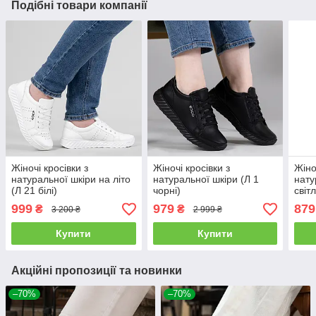
Подібні товари компанії
Жіночі кросівки з
Жіночі кросівки з
Жіно
натуральної шкіри на літо
натуральної шкіри (Л 1
нату
(Л 21 білі)
чорні)
світ
999
979
879
₴
₴
3 200 ₴
2 999 ₴
Купити
Купити
Акційні пропозиції та новинки
–70%
–70%