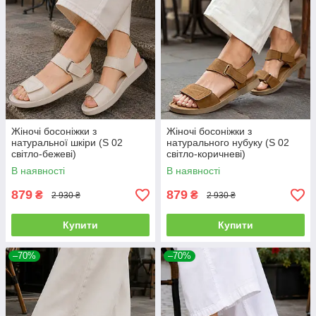
Жіночі босоніжки з
Жіночі босоніжки з
натуральної шкіри (S 02
натурального нубуку (S 02
світло-бежеві)
світло-коричневі)
В наявності
В наявності
879
879
₴
₴
2 930 ₴
2 930 ₴
Купити
Купити
–70%
–70%