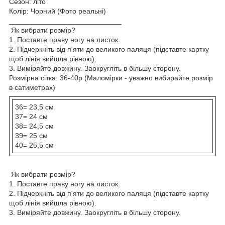
Сезон: літо
Колір: Чорний (Фото реальні)
____________________________
Як вибрати розмір?
1. Поставте праву ногу на листок.
2. Підчеркніть від п'яти до великого паляця (підставте картку
щоб лінія вийшла рівною).
3. Виміряйте довжину. Заокругліть в більшу сторону.
Розмірна сітка: 36-40р (Маломірки - уважно вибирайте розмір
в сатиметрах)
36= 23,5 см
37= 24 см
38= 24,5 см
39= 25 см
40= 25,5 см
Як вибрати розмір?
1. Поставте праву ногу на листок.
2. Підчеркніть від п'яти до великого паляця (підставте картку
щоб лінія вийшла рівною).
3. Виміряйте довжину. Заокругліть в більшу сторону.