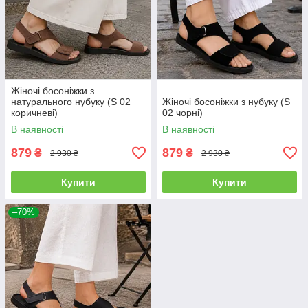
Жіночі босоніжки з
натурального нубуку (S 02
Жіночі босоніжки з нубуку (S
коричневі)
02 чорні)
В наявності
В наявності
879
879
₴
₴
2 930 ₴
2 930 ₴
Купити
Купити
–70%